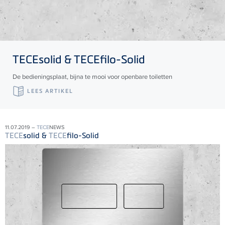
TECE
solid &
TECE
filo-Solid
De bedieningsplaat, bijna te mooi voor openbare toiletten
LEES ARTIKEL
11.07.2019 –
TECE
NEWS
TECE
solid &
TECE
filo-Solid