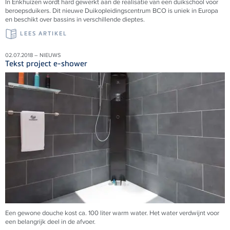
In Enkhuizen wordt hard gewerkt aan de realisatie van een duikschool voor
beroepsduikers. Dit nieuwe Duikopleidingscentrum BCO is uniek in Europa
en beschikt over bassins in verschillende dieptes.
LEES ARTIKEL
02.07.2018 – NIEUWS
Tekst project e-shower
Een gewone douche kost ca. 100 liter warm water. Het water verdwijnt voor
een belangrijk deel in de afvoer.