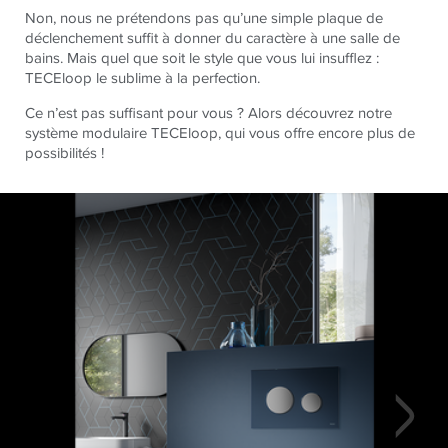
Non, nous ne prétendons pas qu’une simple plaque de
déclenchement suffit à donner du caractère à une salle de
bains. Mais quel que soit le style que vous lui insufflez :
TECEloop le sublime à la perfection.
Ce n’est pas suffisant pour vous ? Alors découvrez notre
système modulaire TECEloop, qui vous offre encore plus de
possibilités !