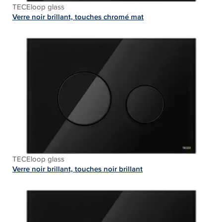
TECEloop glass
Verre noir brillant, touches chromé mat
TECEloop glass
Verre noir brillant, touches noir brillant