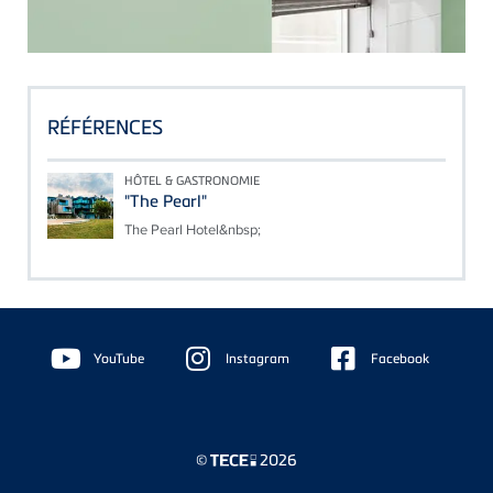
RÉFÉRENCES
HÔTEL & GASTRONOMIE
"The Pearl"
The Pearl Hotel&nbsp;
Floating
Sidebar
YouTube
Instagram
Facebook
©
2026