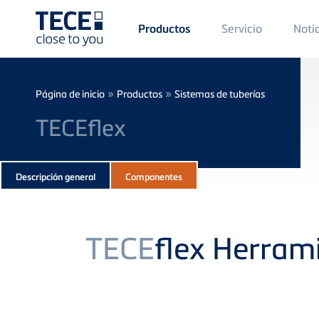
Main
Servicio
Noti
Productos
Menü
1
Skip to main content
Breadcrumb
»
»
Página de inicio
Productos
Sistemas de tuberías
TECEflex
Subnavigation
Descripción general
Componentes
of
current
Product
TECE
flex Herram