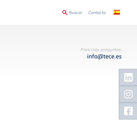
Secondary
Buscar
Contacto
Menu
Para más preguntas:
info@tece.es
Floating
Sidebar