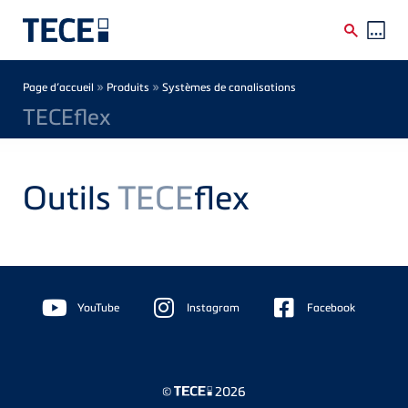
Skip to main content
Breadcrumb
»
»
Page d’accueil
Produits
Systèmes de canalisations
TECEflex
Outils
TECE
flex
Floating
Sidebar
YouTube
Instagram
Facebook
©
2026