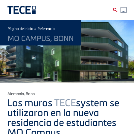
Skip to main content
Breadcrumb
»
Página de inicio
Referencia
MO CAMPUS, BONN
Alemania
, Bonn
Los muros
TECE
system se
utilizaron en la nueva
residencia de estudiantes
MO Campus