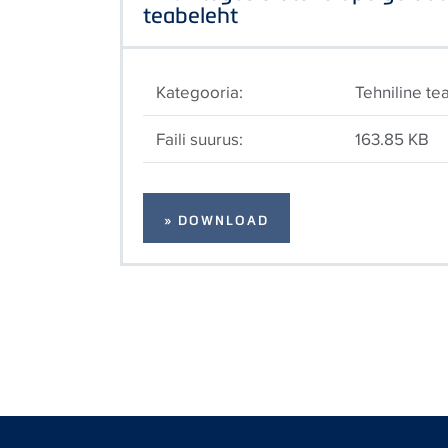
teabeleht
Kategooria:
Tehniline te
Faili suurus:
163.85 KB
» DOWNLOAD