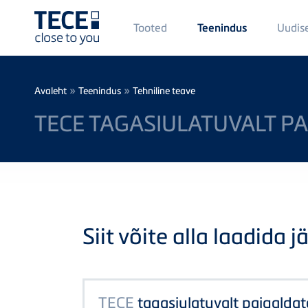
Main
Tooted
Uudis
Teenindus
Menü
1
Skip to main content
Breadcrumb
»
»
Avaleht
Teenindus
Tehniline teave
TECE TAGASIULATUVALT PA
Siit võite alla laadida j
TECE
tagasiulatuvalt paigaldat