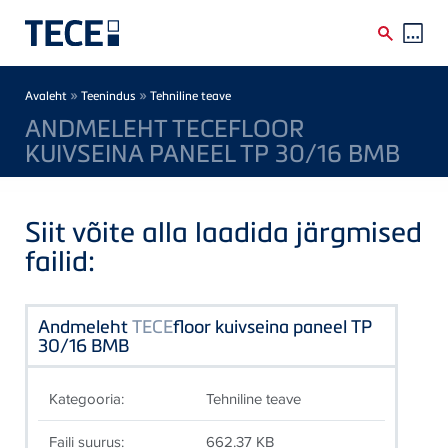
Skip to main content
Breadcrumb
»
»
Avaleht
Teenindus
Tehniline teave
ANDMELEHT TECEFLOOR
KUIVSEINA PANEEL TP 30/16 BMB
Siit võite alla laadida järgmised
failid:
Andmeleht
TECE
floor kuivseina paneel TP
30/16 BMB
Kategooria:
Tehniline teave
Faili suurus:
662.37 KB