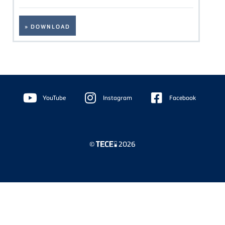
» DOWNLOAD
Floating
Sidebar
YouTube
Instagram
Facebook
©
2026