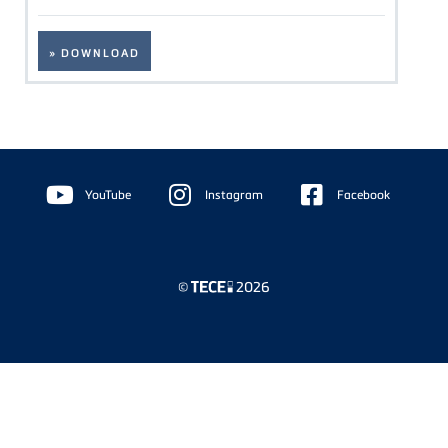
» DOWNLOAD
Floating
Sidebar
YouTube
Instagram
Facebook
©
2026