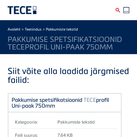
Skip to main content
Breadcrumb
»
»
Avaleht
Teenindus
Pakkumiste tekstid
PAKKUMISE SPETSIFIKATSIOONID
TECEPROFIL UNI-PAAK 750MM
Siit võite alla laadida järgmised
failid:
Pakkumise spetsifikatsioonid
TECE
profil
Uni-paak 750mm
Kategooria:
Pakkumiste tekstid
Faili suurus:
7.64 KB