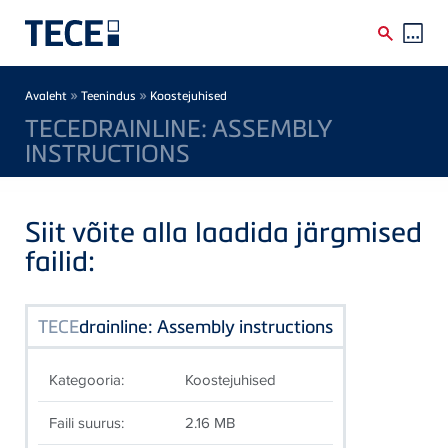
Skip to main content
Breadcrumb
»
»
Avaleht
Teenindus
Koostejuhised
TECEDRAINLINE: ASSEMBLY
INSTRUCTIONS
Siit võite alla laadida järgmised
failid:
TECE
drainline: Assembly instructions
Kategooria:
Koostejuhised
Faili suurus:
2.16 MB