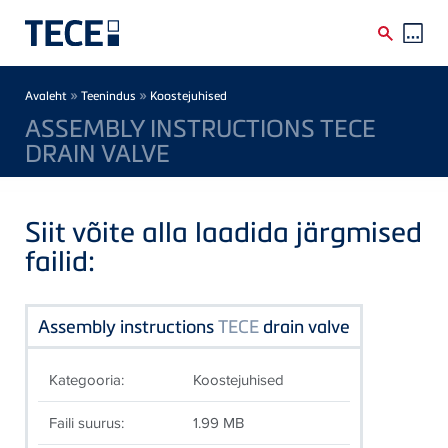
Skip to main content
Breadcrumb
»
»
Avaleht
Teenindus
Koostejuhised
ASSEMBLY INSTRUCTIONS TECE
DRAIN VALVE
Siit võite alla laadida järgmised
failid:
Assembly instructions
TECE
drain valve
Kategooria:
Koostejuhised
Faili suurus:
1.99 MB