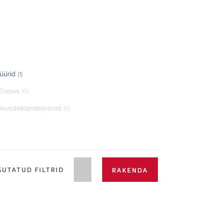
üürid
(1)
Enews
(0)
ivusdeklaratsioonid
(0)
UTATUD FILTRID