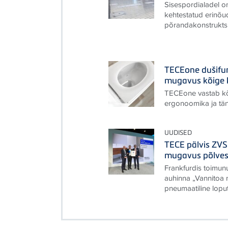
Sisespordialadel on
kehtestatud erinõu
põrandakonstruktsi
TECEone dušifun
mugavus kõige 
TECEone vastab kõ
ergonoomika ja tä
UUDISED
TECE pälvis ZV
mugavus põlves
Frankfurdis toimu
auhinna „Vannitoa 
pneumaatiline lopu