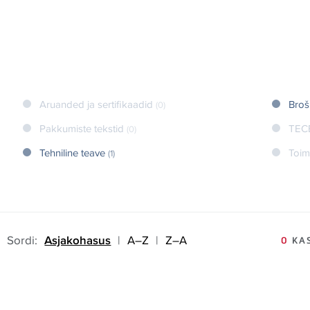
Aruanded ja sertifikaadid
Broš
(0)
Pakkumiste tekstid
TEC
(0)
Tehniline teave
Toim
(1)
Sordi:
Asjakohasus
|
A–Z
|
Z–A
0
KAS