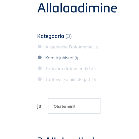
Product
Allalaadimine
Kategooria
(3)
Allgemeine Dokumente
(0)
Koostejuhised
(1)
Tarkvara dokumendid
(0)
Tootevaliku nimekirjad
(0)
ja