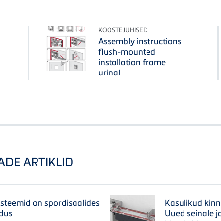
KOOSTEJUHISED
Assembly instructions
flush-mounted
installation frame
urinal
ADE ARTIKLID
steemid on spordisaalides
Kasulikud kinn
ndus
Uued seinale j