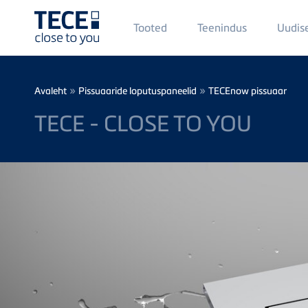
Main
Tooted
Teenindus
Uudis
Menü
1
Skip to main content
Breadcrumb
»
»
Avaleht
Pissuaaride loputuspaneelid
TECEnow pissuaar
TECE - CLOSE TO YOU