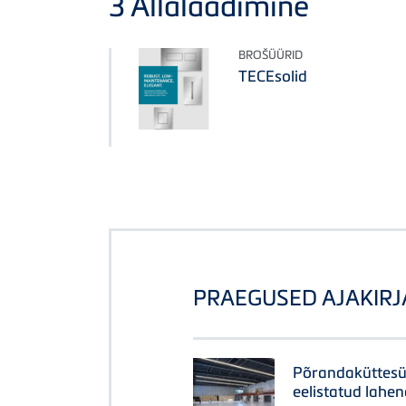
3
Allalaadimine
BROŠÜÜRID
TECEsolid
PRAEGUSED AJAKIRJ
Põrandaküttesü
eelistatud lahe