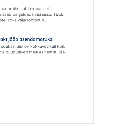
rainprofile sobib ideaalselt
a saab paigaldada niši sisse. TECE
te jaoks välja töötanud...
ontakt jääb asendamatuks!
 edukas! Siin on kokkuvõtlikult kõik
 mis puudutavad meie esinemist ISH-