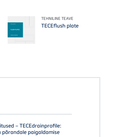
TEHNILINE TEAVE
TECEflush plate
itused – TECEdrainprofile:
a põrandale paigaldamise