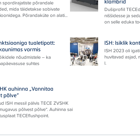
klambrid
 spordirajatiste põrandale
ded, mida täidetakse sobivate
Dušiprofiil TECEd
oonidega. Põrandaküte on alati...
niššidesse ja sed
on selle eduka too
ktsiooniga tualetipott:
ISH: Isiklik k
kaunimas vormis
ISH 2023 oli igati
huvitavad asjad,
ikidele nõudmistele – ka
l.
napäevasuse suhtes
SHK auhinna „Vannitoa
t põlve“
nud ISH messil pälvis TECE ZVSHK
mugavus põlvest põlve“. Auhinna sai
tusplaat TECEflushpoint.