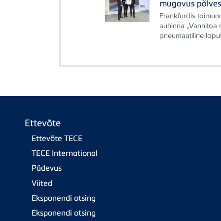
mugavus põlves
Frankfurdis toimu
auhinna „Vannitoa 
pneumaatiline lopu
Ettevõte
Ettevõte TECE
TECE International
Pädevus
Viited
Eksponendi otsing
Eksponendi otsing