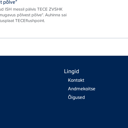
t põlve“
nud ISH messil pälvis TECE ZVSHK
mugavus põlvest põlve“. Auhinna sai
tusplaat TECEflushpoint.
Lingid
Kontakt
Andmekaitse
Õigused