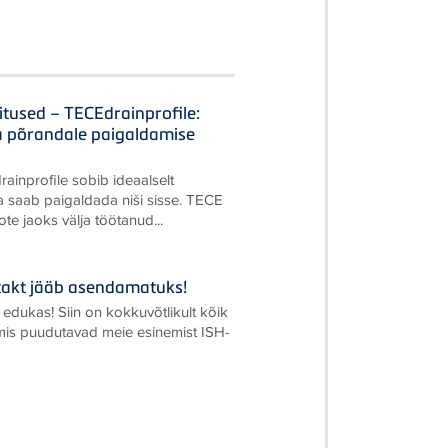
itused – TECEdrainprofile:
a põrandale paigaldamise
rainprofile sobib ideaalselt
a saab paigaldada niši sisse. TECE
te jaoks välja töötanud...
ontakt jääb asendamatuks!
 edukas! Siin on kokkuvõtlikult kõik
 mis puudutavad meie esinemist ISH-