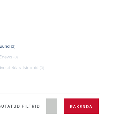
üürid
(2)
Enews
(0)
ivusdeklaratsioonid
(0)
UTATUD FILTRID