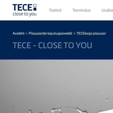
Main
Tooted
Teenindus
Uudis
Menü
1
Skip to main content
Breadcrumb
»
»
Avaleht
Pissuaaride loputuspaneelid
TECEloopi pissuaar
TECE - CLOSE TO YOU