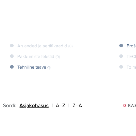
Aruanded ja sertifikaadid
Broš
(0)
Pakkumiste tekstid
TEC
(0)
Tehniline teave
Toim
(1)
Sordi:
Asjakohasus
|
A–Z
|
Z–A
0
KAS