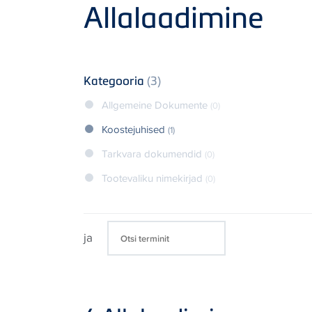
Product
Allalaadimine
Kategooria
(3)
Allgemeine Dokumente
(0)
Koostejuhised
(1)
Tarkvara dokumendid
(0)
Tootevaliku nimekirjad
(0)
ja