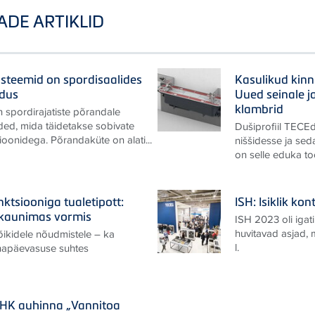
ADE ARTIKLID
steemid on spordisaalides
Kasulikud kinn
ndus
Uued seinale j
klambrid
 spordirajatiste põrandale
ded, mida täidetakse sobivate
Dušiprofiil TECEd
oonidega. Põrandaküte on alati...
niššidesse ja sed
on selle eduka too
ktsiooniga tualetipott:
ISH: Isiklik k
kaunimas vormis
ISH 2023 oli igati
huvitavad asjad,
ikidele nõudmistele – ka
l.
napäevasuse suhtes
SHK auhinna „Vannitoa