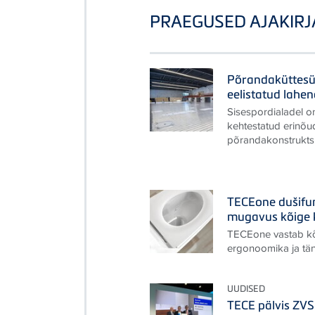
PRAEGUSED AJAKIRJ
Põrandaküttesü
eelistatud lahe
Sisespordialadel on
kehtestatud erinõu
põrandakonstruktsi
TECEone dušifun
mugavus kõige 
TECEone vastab kõ
ergonoomika ja tä
UUDISED
TECE pälvis ZV