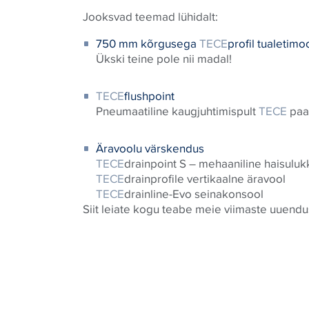
Jooksvad teemad lühidalt:
750 mm kõrgusega
TECE
profil tualetimo
Ükski teine pole nii madal!
TECE
flushpoint
Pneumaatiline kaugjuhtimispult
TECE
paa
Äravoolu värskendus
TECE
drainpoint S – mehaaniline haisuluk
TECE
drainprofile vertikaalne äravool
TECE
drainline-Evo seinakonsool
Siit leiate kogu teabe meie viimaste uuend