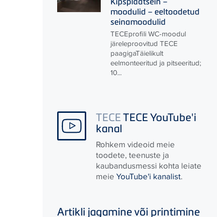
Kipsplaatsein –
moodulid – eeltoodetud
seinamoodulid
TECE
profili WC-moodul
järeleproovitud
TECE
paagigaTäielikult
eelmonteeritud ja pitseeritud;
10...
TECE
TECE YouTube'i
kanal
Rohkem videoid meie
toodete, teenuste ja
kaubandusmessi kohta leiate
meie
YouTube'i kanalist
.
Artikli jagamine või printimine