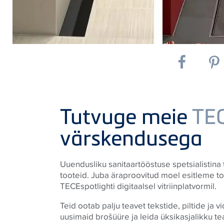
Tutvuge meie
TE
värskendusega
Uuendusliku sanitaartööstuse spetsialistina 
tooteid. Juba äraproovitud moel esitleme t
TECE
spotlighti digitaalsel vitriinplatvormil.
Teid ootab palju teavet tekstide, piltide ja v
uusimaid brošüüre ja leida üksikasjalikku 