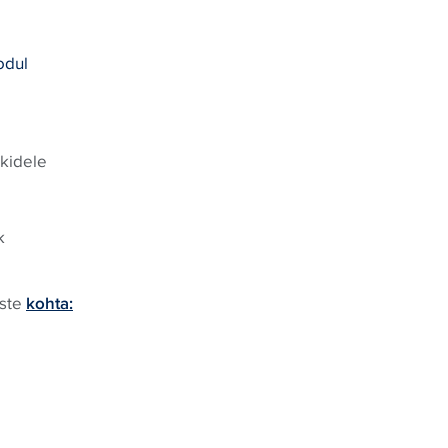
odul
kidele
k
uste
kohta: