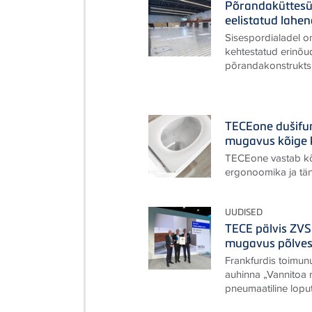
Põrandaküttesü
eelistatud lahe
Sisespordialadel on
kehtestatud erinõu
põrandakonstruktsi
TECEone dušifun
mugavus kõige 
TECEone vastab kõ
ergonoomika ja tä
UUDISED
TECE pälvis ZV
mugavus põlves
Frankfurdis toimu
auhinna „Vannitoa 
pneumaatiline lopu