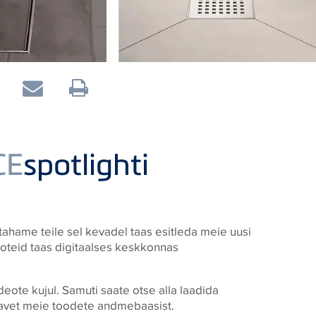
CE
spotlighti
tahame teile sel kevadel taas esitleda meie uusi
ooteid taas digitaalses keskkonnas
ideote kujul. Samuti saate otse alla laadida
teavet meie toodete andmebaasist.