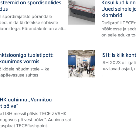
steemid on spordisaalides
Kasulikud kinn
ndus
Uued seinale j
klambrid
 spordirajatiste põrandale
ded, mida täidetakse sobivate
Dušiprofiil TECEd
oonidega. Põrandaküte on alati...
niššidesse ja sed
on selle eduka too
ktsiooniga tualetipott:
ISH: Isiklik k
kaunimas vormis
ISH 2023 oli igati
huvitavad asjad,
ikidele nõudmistele – ka
l.
napäevasuse suhtes
SHK auhinna „Vannitoa
t põlve“
nud ISH messil pälvis TECE ZVSHK
mugavus põlvest põlve“. Auhinna sai
tusplaat TECEflushpoint.