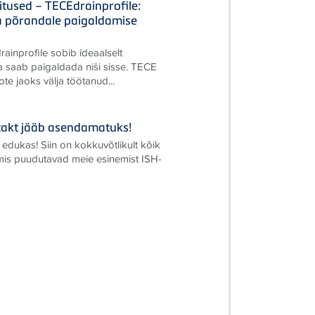
itused – TECEdrainprofile:
a põrandale paigaldamise
rainprofile sobib ideaalselt
a saab paigaldada niši sisse. TECE
te jaoks välja töötanud...
ontakt jääb asendamatuks!
 edukas! Siin on kokkuvõtlikult kõik
 mis puudutavad meie esinemist ISH-