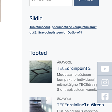
Sildid
,
,
Tualetimoodul
pneumaatiline kaugjuhtimispult
,
,
dušš
äravoolusüsteemid
Dušiprofiil
Tooted
ÄRAVOOL
Floating
TECE
drainpoint S
Sidebar
Modulaarne süsteem –
kompaktne, individuaalne,
mitmekülgne
TECE
drainpoint
S ontrapisüsteem vannitoa...
ÄRAVOOL
TECE
drainline'i duširenn
Uus paindlikkus vannitoa