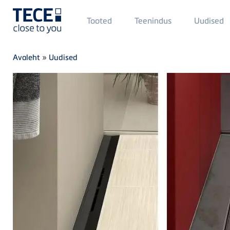
Main
Tooted
Teenindus
Uudised
Menü
1
Skip to main content
Breadcrumb
Avaleht
»
Uudised