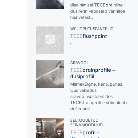
disainimisel
TECE
drainline'i
duširenn vabastab vannitoa
häirivatest...
WC LOPUTUSPANEELID
TECE
flushpoint
t
ÄRAVOOL
TECE
drainprofile –
dušiprofiil
Mitmekülgne, kena, puhas.
Uus vabadus
äravoolusüsteemides:
TECE
drainprofile võimaldab
duširuumi...
EELTOODETUD
SEINAMOODULID
TECE
profil –