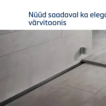
Nüüd saadaval ka eleg
värvitoonis