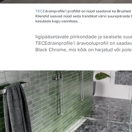
TECE
drainprofile’i profiilid on nüüd saadaval ka Brushed
Kliendid saavad nüüd seda trendikat värvi suurepäraste
kasutada kogu vannitoas.
ligipääsetavate piirkondade ja sealsete su
TECEdrainprofile’i äravooluprofiil on saada
Black Chrome, mis kõik on harjatud või pole