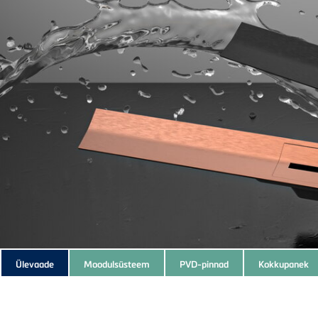
Subnavigation
Ülevaade
Moodulsüsteem
PVD-pinnad
Kokkupanek
of
current