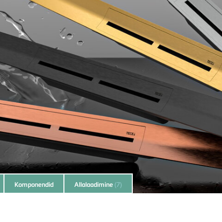
Komponendid
Allalaadimine
(7)