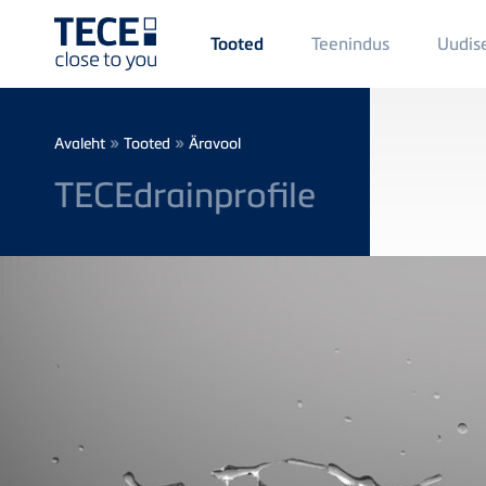
Main
Teenindus
Uudis
Tooted
Menü
1
Skip to main content
Breadcrumb
»
»
Avaleht
Tooted
Äravool
TECEdrainprofile