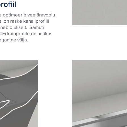
ofiil
lle optimeerib vee äravoolu
 on raske kanaliprofiili
neb oluliselt. Samuti
Edrainprofile on nutikas
gantne välja.