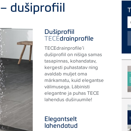
– dušiprofiil
O
t
Dušiprofiil
TECE
drainprofile
TECEdrainprofile’i
dušiprofiil on nišiga samas
tasapinnas, kohandatav,
kergesti puhastatav ning
avaldab muljet oma
märkamatu, kuid elegantse
välimusega. Läbinisti
elegantne ja puhas TECE
lahendus duširuumile!
Elegantselt
lahendatud