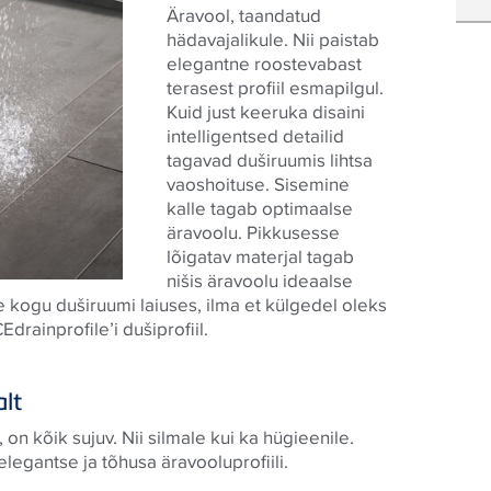
Äravool, taandatud
hädavajalikule. Nii paistab
elegantne roostevabast
terasest profiil esmapilgul.
Kuid just keeruka disaini
intelligentsed detailid
tagavad duširuumis lihtsa
vaoshoituse. Sisemine
kalle tagab optimaalse
äravoolu. Pikkusesse
lõigatav materjal tagab
nišis äravoolu ideaalse
e kogu duširuumi laiuses, ilma et külgedel oleks
drainprofile’i dušiprofiil.
alt
 on kõik sujuv. Nii silmale kui ka hügieenile.
elegantse ja tõhusa äravooluprofiili.