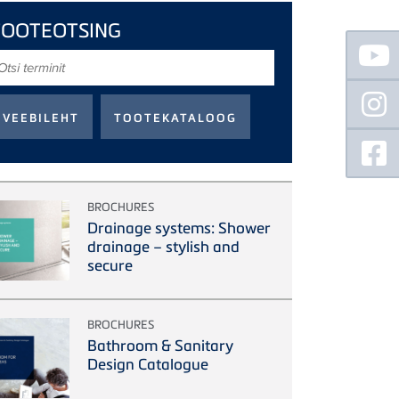
TOOTEOTSING
Floating
Sidebar
tsi
erminit
BROCHURES
Drainage systems: Shower
drainage – stylish and
secure
BROCHURES
Bathroom & Sanitary
Design Catalogue