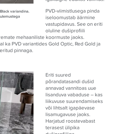
PVD-viimistlusega pinda
 Black variandina.
 tulemustega
iseloomustab äärmine
vastupidavus. See on eriti
oluline dušiprofiili
uremate mehaaniliste koormuste jaoks.
val ka PVD variantides Gold Optic, Red Gold ja
eritud pinnaga.
Eriti suured
põrandatasandi dušid
annavad vannitoas uue
lisanduva vabaduse – kas
liikuvuse suurendamiseks
või lihtsalt igapäevase
lisamugavuse jaoks.
Harjatud roostevabast
terasest ülipika
dušiprofiiliga