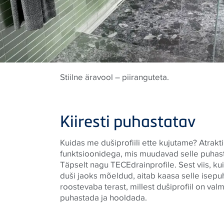
Stiilne äravool – piiranguteta.
Kiiresti puhastatav
Kuidas me dušiprofiili ette kujutame? Atraktii
funktsioonidega, mis muudavad selle puhast
Täpselt nagu TECEdrainprofile. Sest viis, ku
duši jaoks mõeldud, aitab kaasa selle isepu
roostevaba terast, millest dušiprofiil on valm
puhastada ja hooldada.