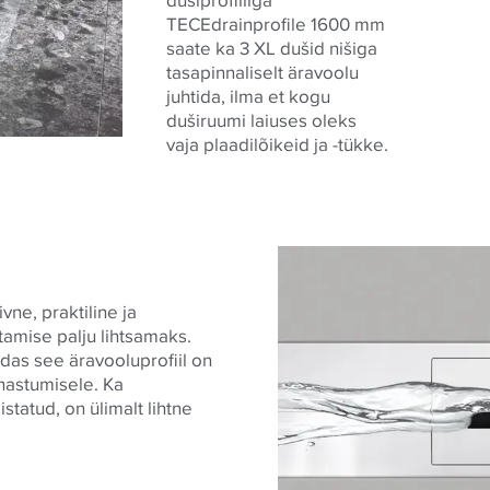
TECEdrainprofile 1600 mm
saate ka 3 XL dušid nišiga
tasapinnaliselt äravoolu
juhtida, ilma et kogu
duširuumi laiuses oleks
vaja plaadilõikeid ja -tükke.
vne, praktiline ja
amise palju lihtsamaks.
idas see äravooluprofiil on
hastumisele. Ka
istatud, on ülimalt lihtne