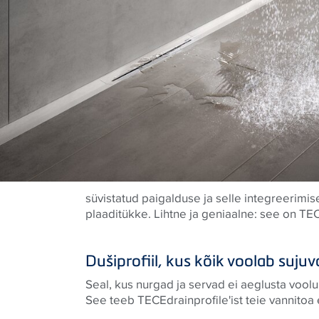
süvistatud paigalduse ja selle integreerimis
plaaditükke. Lihtne ja geniaalne: see on TECE
Dušiprofiil, kus kõik voolab sujuv
Seal, kus nurgad ja servad ei aeglusta voolu,
See teeb TECEdrainprofile'ist teie vannitoa 