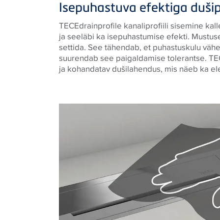
Isepuhastuva efektiga dušipr
TECEdrainprofile kanaliprofiili sisemine ka
ja seeläbi ka isepuhastumise efekti. Mustusel
settida. See tähendab, et puhastuskulu vähe
suurendab see paigaldamise tolerantse. TEC
ja kohandatav dušilahendus, mis näeb ka ele