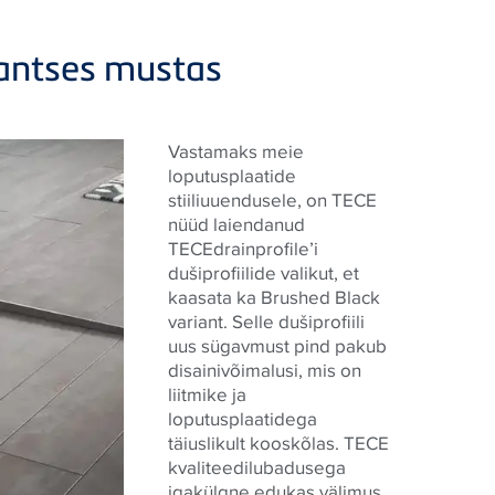
antses mustas
Vastamaks meie
loputusplaatide
stiiliuuendusele, on TECE
nüüd laiendanud
TECEdrainprofile’i
dušiprofiilide valikut, et
kaasata ka Brushed Black
variant. Selle dušiprofiili
uus sügavmust pind pakub
disainivõimalusi, mis on
liitmike ja
loputusplaatidega
täiuslikult kooskõlas. TECE
kvaliteedilubadusega
igakülgne edukas välimus.