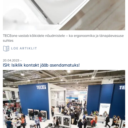
TECE
one vastab kõikidele nõudmistele – ka ergonoomika ja tänapäevasuse
suhtes
LOE ARTIKLIT
20.04.2023 –
ISH: Isiklik kontakt jääb asendamatuks!