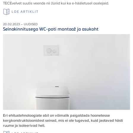
TECE
velvet suutis veenda nii žüriid kui ka e-hääletusel osalejaid
.
LOE ARTIKLIT
20.02.2023 – UUDISED
Seinakinnitusega WC-poti montaaž ja asukoht
Eri ehitustehnoloogiate abil on võimalik paigaldada hoonetesse
kergkonstruktsioonidest seinad, mis ei ole tugevad, kuid jaotavad hästi
ruume ja isoleerivad heli.