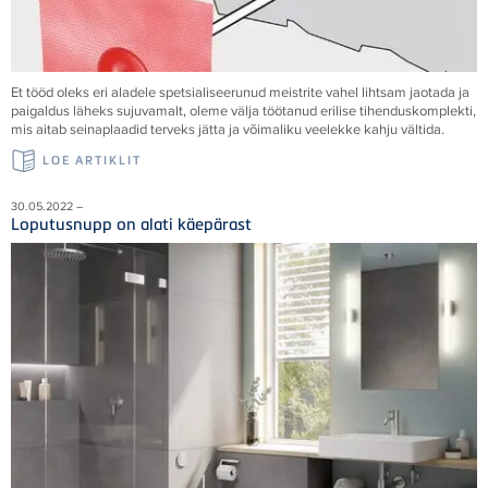
Et tööd oleks eri aladele spetsialiseerunud meistrite vahel lihtsam jaotada ja
paigaldus läheks sujuvamalt, oleme välja töötanud erilise tihenduskomplekti,
mis aitab seinaplaadid terveks jätta ja võimaliku veelekke kahju vältida.
LOE ARTIKLIT
30.05.2022 –
Loputusnupp on alati käepärast