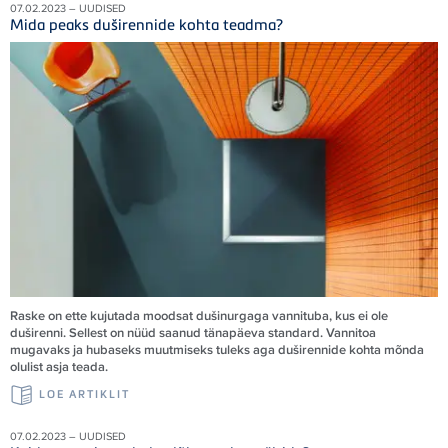
07.02.2023 – UUDISED
Mida peaks duširennide kohta teadma?
Raske on ette kujutada moodsat dušinurgaga vannituba, kus ei ole
duširenni. Sellest on nüüd saanud tänapäeva standard. Vannitoa
mugavaks ja hubaseks muutmiseks tuleks aga duširennide kohta mõnda
olulist asja teada.
LOE ARTIKLIT
07.02.2023 – UUDISED