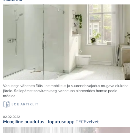
Vanusega väheneb füüsiline mobiilsus ja suureneb vajadus mugava elukoha
järele. Sellepärast soovitataksegi vannituba planeerides homse peale
mõelda.
LOE ARTIKLIT
02.02.2022 –
Maagiline puudutus –loputusnupp
TECE
velvet