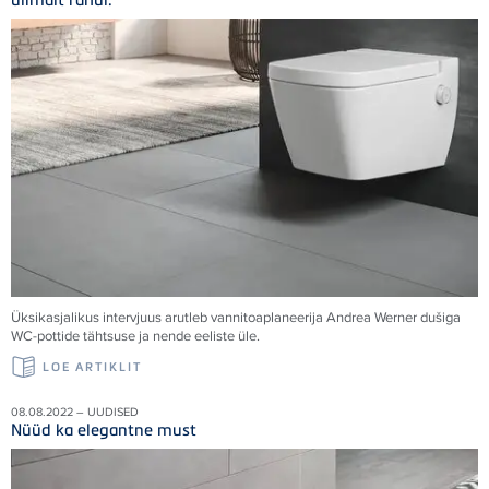
Üksikasjalikus intervjuus arutleb vannitoaplaneerija Andrea Werner dušiga
WC-pottide tähtsuse ja nende eeliste üle.
LOE ARTIKLIT
08.08.2022 – UUDISED
Nüüd ka elegantne must