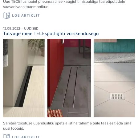
Uue
TECE
flushpoint pneumaatilise kaugjuhtimispuldiga tualetipottidele
saavad vannitoaomanikud
LOE ARTIKLIT
12.09.2022 – UUDISED
Tutvuge meie
TECE
spotlighti värskendusega
Sanitaartööstuse uuendusliku spetsialistina tahame teile taas esitleda oma
uusi tooteid.
LOE ARTIKLIT