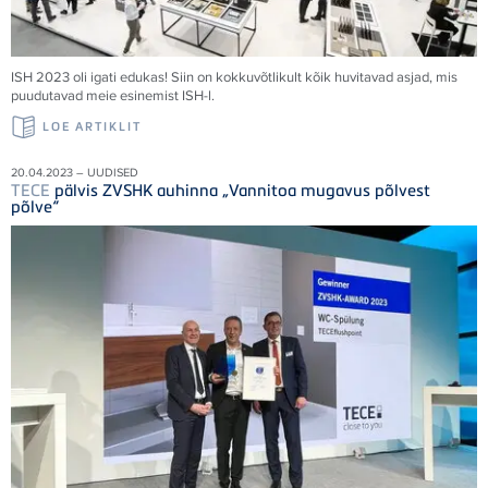
ISH 2023 oli igati edukas! Siin on kokkuvõtlikult kõik huvitavad asjad, mis
puudutavad meie esinemist ISH-l.
LOE ARTIKLIT
20.04.2023 – UUDISED
TECE
pälvis ZVSHK auhinna „Vannitoa mugavus põlvest
põlve“