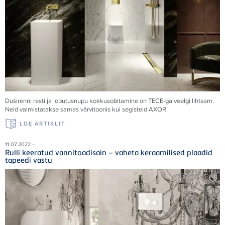
Duširenni resti ja loputusnupu kokkusobitamine on
TECE
-ga veelgi lihtsam.
Neid valmistatakse samas värvitoonis kui segisteid AXOR.
LOE ARTIKLIT
11.07.2022 –
Rulli keeratud vannitoadisain – vaheta keraamilised plaadid
tapeedi vastu