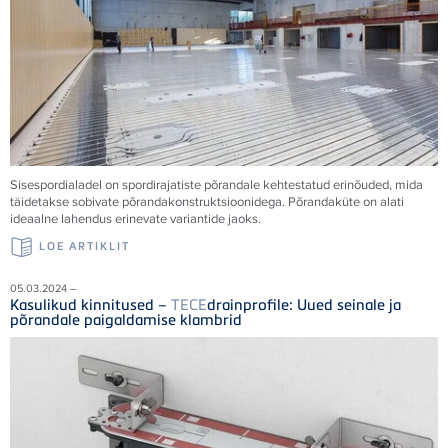
Sisespordialadel on spordirajatiste põrandale kehtestatud erinõuded, mida
täidetakse sobivate põrandakonstruktsioonidega. Põrandaküte on alati
ideaalne lahendus erinevate variantide jaoks.
LOE ARTIKLIT
05.03.2024 –
Kasulikud kinnitused –
TECE
drainprofile: Uued seinale ja
põrandale paigaldamise klambrid