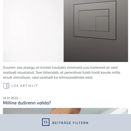
Suurem osa praegu nii kiiresti kaubaks minevaid uusi kortereid on vaid
osaliselt sisustatud. See tähendab, et pererahval tuleb hoolt kanda mitte
ainult viimistluse, vaid osaliselt ka tehnoseadmete eest.
LOE ARTIKLIT
14.01.2022 –
Milline duširenn valida?
BEITRÄGE FILTERN