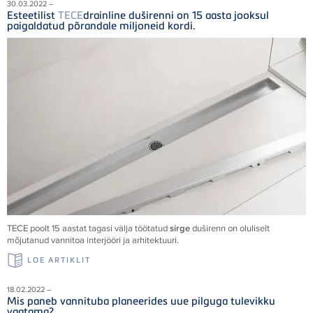
30.03.2022 –
Esteetilist
TECE
drainline duširenni on 15 aasta jooksul
paigaldatud põrandale miljoneid kordi.
TECE
poolt 15 aastat tagasi välja töötatud
sirge
duširenn on oluliselt
mõjutanud vannitoa interjööri ja arhitektuuri.
LOE ARTIKLIT
18.02.2022 –
Mis paneb vannituba planeerides uue pilguga tulevikku
vaatama?