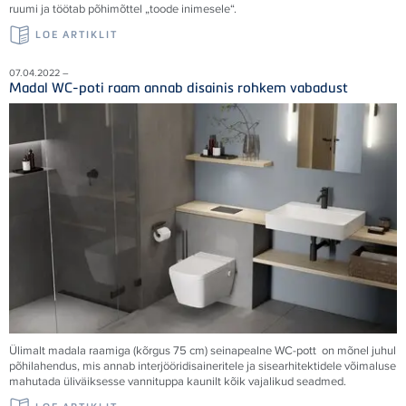
ruumi ja töötab põhimõttel „toode inimesele“.
LOE ARTIKLIT
07.04.2022 –
Madal WC-poti raam annab disainis rohkem vabadust
Ülimalt madala raamiga (kõrgus 75 cm) seinapealne WC-pott on mõnel juhul
põhilahendus, mis annab interjööridisaineritele ja sisearhitektidele võimaluse
mahutada üliväiksesse vannituppa kaunilt kõik vajalikud seadmed.