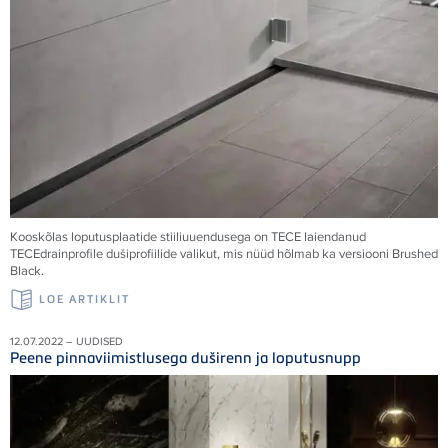
Kooskõlas loputusplaatide stiiliuuendusega on
TECE
laiendanud
TECE
drainprofile dušiprofiilide valikut, mis nüüd hõlmab ka versiooni Brushed
Black.
LOE ARTIKLIT
12.07.2022 – UUDISED
Peene pinnaviimistlusega duširenn ja loputusnupp