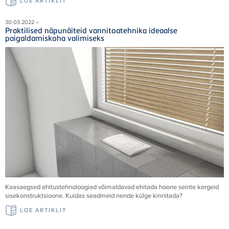
LOE ARTIKLIT
30.03.2022 –
Praktilised näpunäiteid vannitoatehnika ideaalse
paigaldamiskoha valimiseks
Kaasaegsed ehitustehnoloogiad võimaldavad ehitada hoone seinte kergeid
sisekonstruktsioone. Kuidas seadmeid nende külge kinnitada?
LOE ARTIKLIT