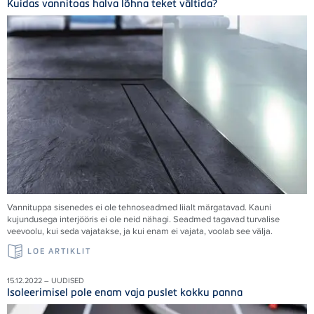
Kuidas vannitoas halva lõhna teket vältida?
Vannituppa sisenedes ei ole tehnoseadmed liialt märgatavad. Kauni
kujundusega interjööris ei ole neid nähagi. Seadmed tagavad turvalise
veevoolu, kui seda vajatakse, ja kui enam ei vajata, voolab see välja.
LOE ARTIKLIT
15.12.2022 – UUDISED
Isoleerimisel pole enam vaja puslet kokku panna