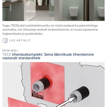
Tugev
TECE
solid tualetielektroonika on nüüd saadaval ka patareitoitega
variandina, mis lihtsustab oluliselt ümberehitamist, et muuta loputamine
hügieeniliseks ja puutevabaks.
LOE ARTIKLIT
09.06.2022 –
TECE
tihenduskomplekt: Seina läbiviikude tihendamine
vastavalt standarditele