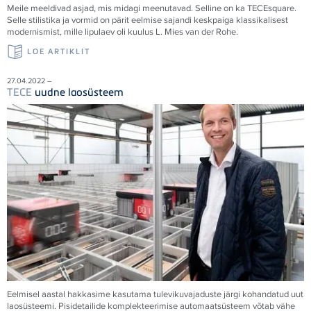
Meile meeldivad asjad, mis midagi meenutavad. Selline on ka
TECE
square.
Selle stilistika ja vormid on pärit eelmise sajandi keskpaiga klassikalisest
modernismist, mille lipulaev oli kuulus L. Mies van der Rohe.
LOE ARTIKLIT
27.04.2022 –
TECE
uudne laosüsteem
Eelmisel aastal hakkasime kasutama tulevikuvajaduste järgi kohandatud uut
laosüsteemi. Pisidetailide komplekteerimise automaatsüsteem võtab vähe