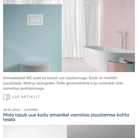
Seinapealsel WC-potil on täiesti uus loputusnupp. Seda on meeldiv
puudutada. Matt ja vastupidav. Selle geomeetriline kuju sulandub ühte
sametise pealispinnaga.
LOE ARTIKLIT
24.01.2022 – UUDISED
Mida tasub uue kodu omanikel vannitoa sisustamise kohta
teada