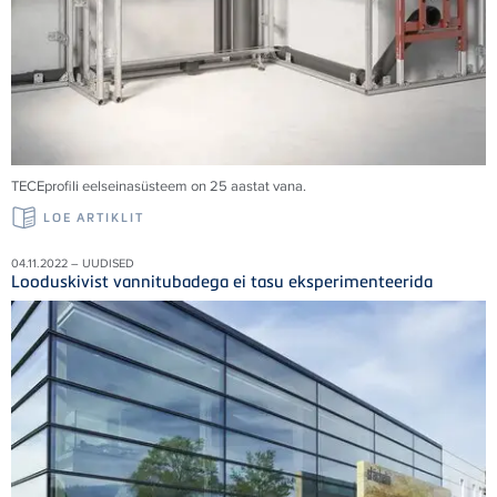
TECE
profili eelseinasüsteem on 25 aastat vana.
LOE ARTIKLIT
04.11.2022 – UUDISED
Looduskivist vannitubadega ei tasu eksperimenteerida