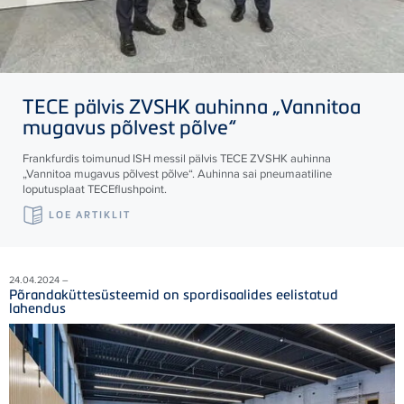
TECE
pälvis ZVSHK auhinna „Vannitoa
mugavus põlvest põlve“
Frankfurdis toimunud ISH messil pälvis
TECE
ZVSHK auhinna
„Vannitoa mugavus põlvest põlve“. Auhinna sai pneumaatiline
loputusplaat
TECE
flushpoint.
LOE ARTIKLIT
24.04.2024 –
Põrandaküttesüsteemid on spordisaalides eelistatud
lahendus