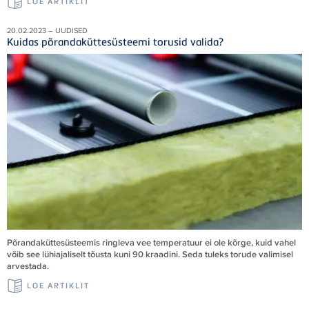
LOE ARTIKLIT
20.02.2023 – UUDISED
Kuidas põrandaküttesüsteemi torusid valida?
Põrandaküttesüsteemis ringleva vee temperatuur ei ole kõrge, kuid vahel
võib see lühiajaliselt tõusta kuni 90 kraadini. Seda tuleks torude valimisel
arvestada.
LOE ARTIKLIT