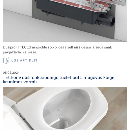
Dušiprofiil
TECE
drainprofile sobib ideaalselt niššidesse ja seda saab
paigaldada niši sisse.
LOE ARTIKLIT
05.03.2024 –
TECE
one dušifunktsiooniga tualetipott: mugavus kõige
kaunimas vormis