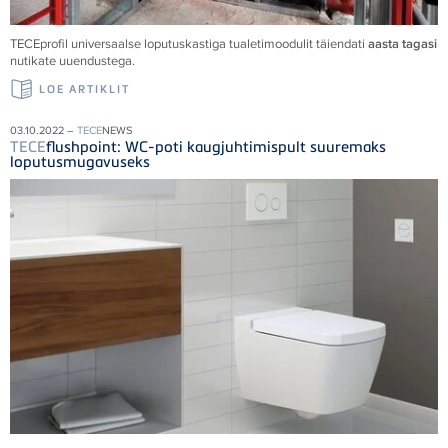
TECE
profil universaalse loputuskastiga tualetimoodulit täiendati
aasta tagasi
nutikate uuendustega.
LOE ARTIKLIT
03.10.2022 –
TECE
NEWS
TECE
flushpoint: WC-poti kaugjuhtimispult suuremaks
loputusmugavuseks