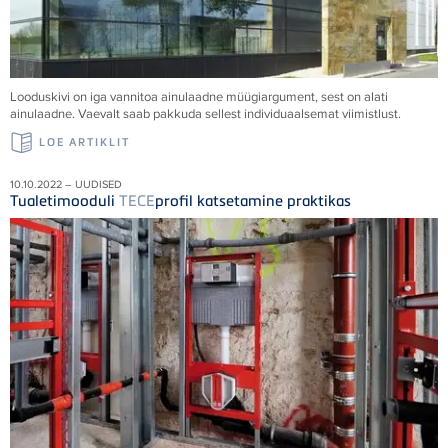
Looduskivi on iga vannitoa ainulaadne müügiargument, sest on alati
ainulaadne. Vaevalt saab pakkuda sellest individuaalsemat viimistlust.
LOE ARTIKLIT
10.10.2022 – UUDISED
Tualetimooduli
TECE
profil katsetamine praktikas