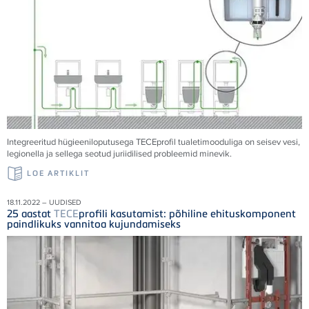
Integreeritud hügieeniloputusega
TECE
profil tualetimooduliga on seisev vesi,
legionella ja sellega seotud juriidilised probleemid minevik.
LOE ARTIKLIT
18.11.2022 – UUDISED
25 aastat
TECE
profili kasutamist: põhiline ehituskomponent
paindlikuks vannitoa kujundamiseks