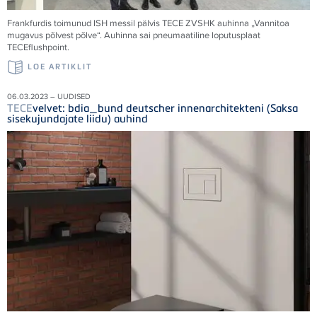
Frankfurdis toimunud ISH messil pälvis
TECE
ZVSHK auhinna „Vannitoa
mugavus põlvest põlve“. Auhinna sai pneumaatiline loputusplaat
TECE
flushpoint.
LOE ARTIKLIT
06.03.2023 – UUDISED
TECE
velvet: bdia_bund deutscher innenarchitekteni (Saksa
sisekujundajate liidu) auhind