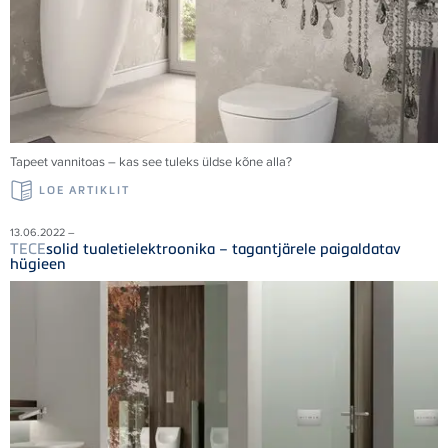
Tapeet vannitoas – kas see tuleks üldse kõne alla?
LOE ARTIKLIT
13.06.2022 –
TECE
solid tualetielektroonika – tagantjärele paigaldatav
hügieen