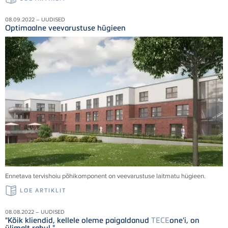
08.09.2022 – UUDISED
Optimaalne veevarustuse hügieen
Ennetava tervishoiu põhikomponent on veevarustuse laitmatu hügieen.
LOE ARTIKLIT
08.08.2022 – UUDISED
"Kõik kliendid, kellele oleme paigaldanud
TECE
one'i, on
ülimalt rahul."