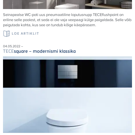
Seinapealse WC-poti uus pneumaatiline loputusnupp
TECE
flushpoint on
eriline selle poolest, et seda ei ole vaja veepaagi külge paigaldada. Selle võib
paigutada kohta, kus see on tundub kõige käepärasem.
LOE ARTIKLIT
04.05.2022 –
TECE
square – modernismi klassika