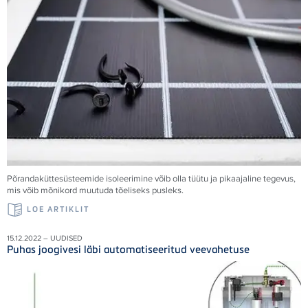
Põrandaküttesüsteemide isoleerimine võib olla tüütu ja pikaajaline tegevus,
mis võib mõnikord muutuda tõeliseks pusleks.
LOE ARTIKLIT
15.12.2022 – UUDISED
Puhas joogivesi läbi automatiseeritud veevahetuse