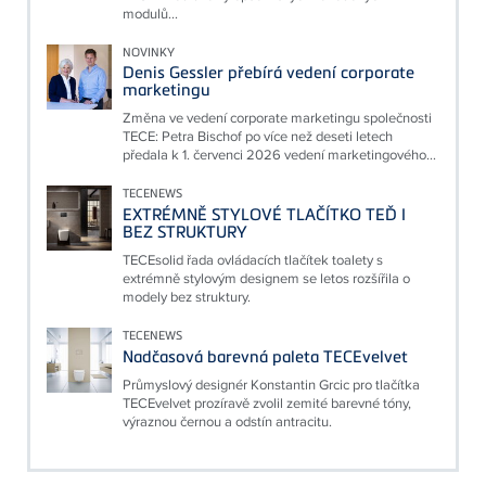
modulů...
NOVINKY
Denis Gessler přebírá vedení corporate
marketingu
Změna ve vedení corporate marketingu společnosti
TECE: Petra Bischof po více než deseti letech
předala k 1. červenci 2026 vedení marketingového...
TECENEWS
EXTRÉMNĚ STYLOVÉ TLAČÍTKO TEĎ I
BEZ STRUKTURY
TECEsolid řada ovládacích tlačítek toalety s
extrémně stylovým designem se letos rozšířila o
modely bez struktury.
TECENEWS
Nadčasová barevná paleta TECEvelvet
Průmyslový designér Konstantin Grcic pro tlačítka
TECEvelvet prozíravě zvolil zemité barevné tóny,
výraznou černou a odstín antracitu.