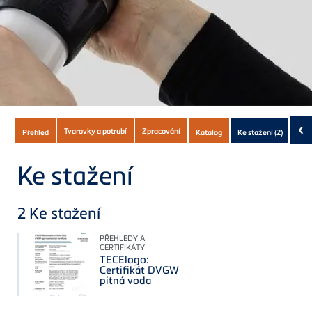
Subnavigation
‹
Tvarovky a potrubí
Zpracování
Přehled
Katalog
Ke stažení
(2)
of
current
Ke stažení
Product
2
Ke stažení
PŘEHLEDY A
CERTIFIKÁTY
TECElogo:
Certifikát DVGW
pitná voda