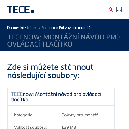
Skip to main content
Breadcrumb
»
»
Domovská stránka
Podpora
Pokyny pro montáž
TECENOW: MONTÁŽNÍ NÁVOD PRO
OVLÁDACÍ TLAČÍTKO
Zde si můžete stáhnout
následující soubory:
TECE
now: Montážní návod pro ovládací
tlačítko
Kategorie:
Pokyny pro montáž
Velikost souboru:
1.39 MB