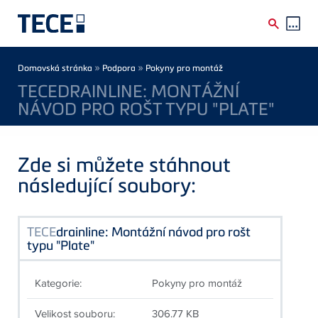
Skip to main content
Breadcrumb
»
»
Domovská stránka
Podpora
Pokyny pro montáž
TECEDRAINLINE: MONTÁŽNÍ
NÁVOD PRO ROŠT TYPU "PLATE"
Zde si můžete stáhnout
následující soubory:
TECE
drainline: Montážní návod pro rošt
typu "Plate"
Kategorie:
Pokyny pro montáž
Velikost souboru:
306.77 KB