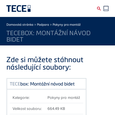
Skip to main content
Breadcrumb
»
»
Domovská stránka
Podpora
Pokyny pro montáž
TECEBOX: MONTÁŽNÍ NÁVOD
BIDET
Zde si můžete stáhnout
následující soubory:
TECE
box: Montážní návod bidet
Kategorie:
Pokyny pro montáž
Velikost souboru:
664.49 KB