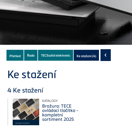
Subnavigation
‹
Řada
TECEsolid elektronic
Přehled
Ke stažení
(4)
of
current
Ke stažení
Product
4
Ke stažení
KATALOGY
Brožura: TECE
ovládací tlačítka -
kompletní
sortiment 2025