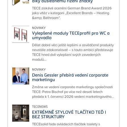
díky důslednému řízení značky
TECE získává ocenění German Brand Award 2026
jako vítěz v kategorii „Excellent Brands – Heating
&amp; Bathroom“.
NOVINKY
Vylepšené moduly TECEprofil pro WC a
umyvadlo
Dělat dobré věci ještě lepšími a osvědčené produkty
neustále zdokonalovat – s touto ambicí představuje
TECE hned dvě vylepšení svých zavedených
modulů...
NOVINKY
Denis Gessler přebírá vedení corporate
marketingu
Změna ve vedení corporate marketingu společnosti
TECE: Petra Bischof po více než deseti letech
předala k 1. červenci 2026 vedení marketingového...
TECENEWS
EXTRÉMNĚ STYLOVÉ TLAČÍTKO TEĎ I
BEZ STRUKTURY
TECEsolid řada ovládacích tlačítek toalety s