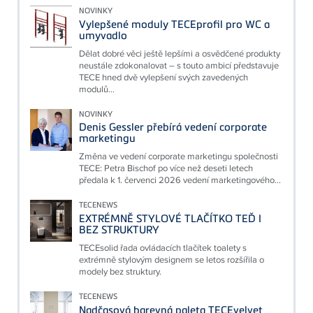
NOVINKY
Vylepšené moduly TECEprofil pro WC a
umyvadlo
Dělat dobré věci ještě lepšími a osvědčené produkty
neustále zdokonalovat – s touto ambicí představuje
TECE hned dvě vylepšení svých zavedených
modulů...
NOVINKY
Denis Gessler přebírá vedení corporate
marketingu
Změna ve vedení corporate marketingu společnosti
TECE: Petra Bischof po více než deseti letech
předala k 1. červenci 2026 vedení marketingového...
TECENEWS
EXTRÉMNĚ STYLOVÉ TLAČÍTKO TEĎ I
BEZ STRUKTURY
TECEsolid řada ovládacích tlačítek toalety s
extrémně stylovým designem se letos rozšířila o
modely bez struktury.
TECENEWS
Nadčasová barevná paleta TECEvelvet