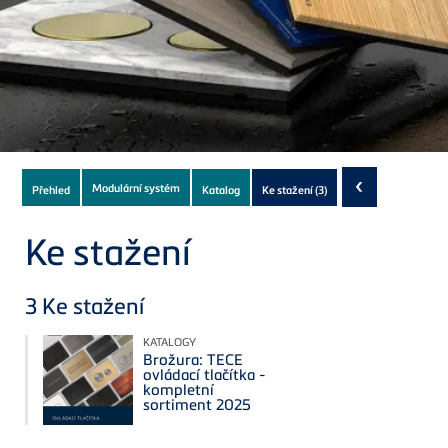
Subnavigation
‹
Modulární systém
Přehled
Katalog
Ke stažení
(3)
of
current
Ke stažení
Product
3
Ke stažení
KATALOGY
Brožura: TECE
ovládací tlačítka -
kompletní
sortiment 2025