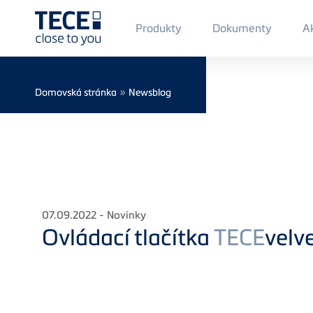
Main
Produkty
Dokumenty
Ak
Menü
1
Skip to main content
Breadcrumb
»
Domovská stránka
Newsblog
07.09.2022 - Novinky
Ovládací tlačítka
TECE
velv