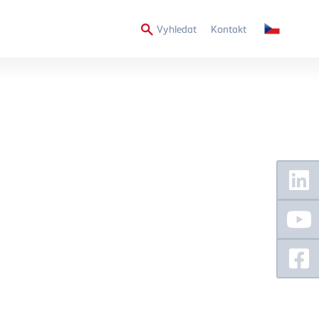
Secondary
Vyhledat
Kontakt
Menu
Floating
Sidebar