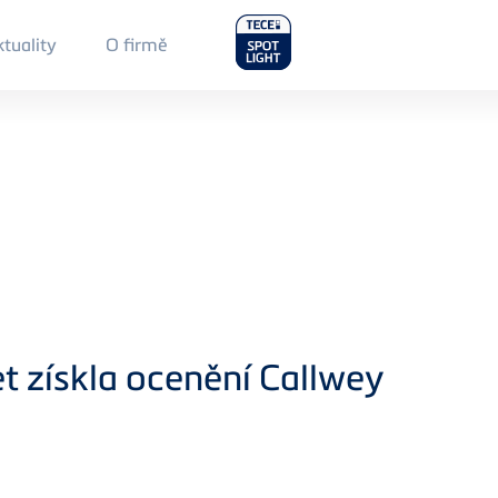
Main
tuality
O firmě
Menu
2
et získla ocenění Callwey