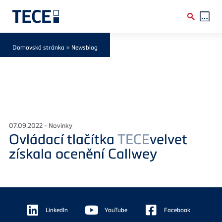
Skip to main content
Breadcrumb
»
Domovská stránka
Newsblog
07.09.2022 - Novinky
Ovládací tlačítka
TECE
velvet
získala ocenění Callwey
Floating
Sidebar
LinkedIn
YouTube
Facebook