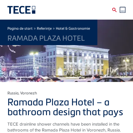
Skip to main content
Breadcrumb
»
»
Pagina de start
Referinţe
Hotel & Gastronomie
RAMADA PLAZA HOTEL
Russia
, Voronezh
Ramada Plaza Hotel – a
bathroom design that pays
TECE drainline shower channels have been installed in the
bathrooms of the Ramada Plaza Hotel in Voronezh, Russia.