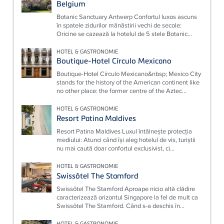
Belgium
Botanic Sanctuary Antwerp Confortul luxos ascuns
în spatele zidurilor mănăstirii vechi de secole:
Oricine se cazează la hotelul de 5 stele Botanic...
HOTEL & GASTRONOMIE
Boutique-Hotel Círculo Mexicano
Boutique-Hotel Círculo Mexicano&nbsp; Mexico City
stands for the history of the American continent like
no other place: the former centre of the Aztec...
HOTEL & GASTRONOMIE
Resort Patina Maldives
Resort Patina Maldives Luxul întâlnește protecția
mediului: Atunci când își aleg hotelul de vis, turiștii
nu mai caută doar confortul exclusivist, ci...
HOTEL & GASTRONOMIE
Swissôtel The Stamford
Swissôtel The Stamford Aproape nicio altă clădire
caracterizează orizontul Singapore la fel de mult ca
Swissôtel The Stamford. Când s-a deschis în...
HOTEL & GASTRONOMIE