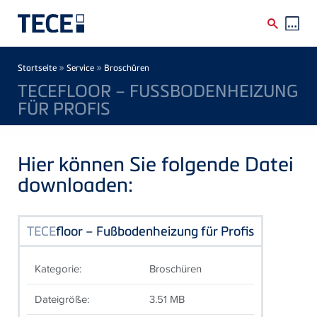
Direkt zum Inhalt
Breadcrumb
»
»
Startseite
Service
Broschüren
TECEFLOOR – FUSSBODENHEIZUNG F
ÜR PROFIS
Hier können Sie folgende Datei
downloaden:
TECE
floor – Fußbodenheizung für Profis
Kategorie:
Broschüren
Dateigröße:
3.51 MB