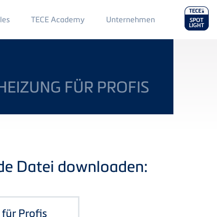
Main
les
TECE Academy
Unternehmen
Menu
2
EIZUNG FÜR PROFIS
nde Datei downloaden:
für Profis