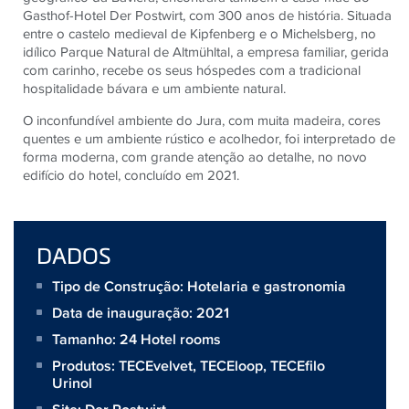
Gasthof-Hotel Der Postwirt, com 300 anos de história. Situada
entre o castelo medieval de Kipfenberg e o Michelsberg, no
idílico Parque Natural de Altmühltal, a empresa familiar, gerida
com carinho, recebe os seus hóspedes com a tradicional
hospitalidade bávara e um ambiente natural.
O inconfundível ambiente do Jura, com muita madeira, cores
quentes e um ambiente rústico e acolhedor, foi interpretado de
forma moderna, com grande atenção ao detalhe, no novo
edifício do hotel, concluído em 2021.
DADOS
Tipo de Construção: Hotelaria e gastronomia
Data de inauguração: 2021
Tamanho:
24 Hotel rooms
Produtos:
TECEvelvet
,
TECEloop
,
TECEfilo
Urinol