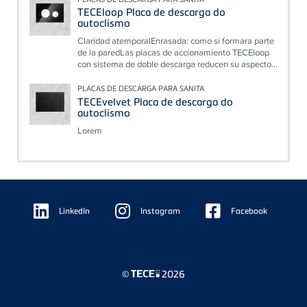
TECEloop Placa de descarga do
autoclismo
Claridad atemporalEnrasada: como si formara parte
de la paredLas placas de accionamiento TECEloop
con sistema de doble descarga reducen su aspecto...
PLACAS DE DESCARGA PARA SANITA
TECEvelvet Placa de descarga do
autoclismo
Lorem
Floating
Sidebar
LinkedIn
Instagram
Facebook
©
2026