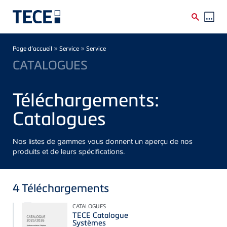
Skip to main content
Breadcrumb
»
»
Page d’accueil
Service
Service
CATALOGUES
Téléchargements:
Catalogues
Nos listes de gammes vous donnent un aperçu de nos
produits et de leurs spécifications.
4
Téléchargements
CATALOGUES
TECE Catalogue
Systèmes