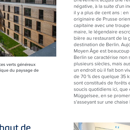
négative, à la suite d'un in
il y a plus de cent ans : e
originaire de Prusse orient
capitaine avec une troupe 
maire, le légendaire escro
bière au restaurant de la 
destination de Berlin. Auj
Moyen Âge est beaucoup p
Berlin se caractérise non 
plusieurs siècles, mais au
ces verts généreux
un endroit où il fait bon vi
lique du paysage de
de 70 % des quelque 35 k
sont constitués de forêts e
soucis quotidiens ici, que 
Müggelsee, en se promena
s'asseyant sur une chaise
 haut de