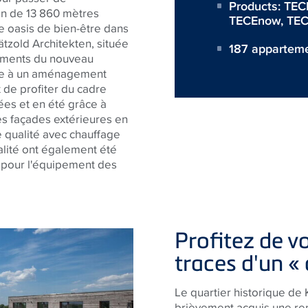
Products:
TEC
in de 13 860 mètres
TECEnow
,
TEC
e oasis de bien-être dans
zold Architekten, située
187 apparteme
âtiments du nouveau
ture à un aménagement
 de profiter du cadre
rées et en été grâce à
es façades extérieures en
e qualité avec chauffage
nnalité ont également été
 pour l'équipement des
Profitez de vo
traces d'un « 
Le quartier historique de
brièvement acquis une re