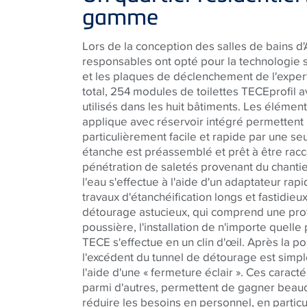
gamme
Lors de la conception des salles de bains 
responsables ont opté pour la technologie 
et les plaques de déclenchement de l'expert
total, 254 modules de toilettes
TECE
profil 
utilisés dans les huit bâtiments. Les élém
applique avec réservoir intégré permettent u
particulièrement facile et rapide par une se
étanche est préassemblé et prêt à être rac
pénétration de saletés provenant du chanti
l'eau s'effectue à l'aide d'un adaptateur rap
travaux d'étanchéification longs et fastidieu
détourage astucieux, qui comprend une prot
poussière, l'installation de n'importe quel
TECE
s'effectue en un clin d'œil. Après la p
l'excédent du tunnel de détourage est simple
l'aide d'une « fermeture éclair ». Ces caractér
parmi d'autres, permettent de gagner beau
réduire les besoins en personnel, en particu