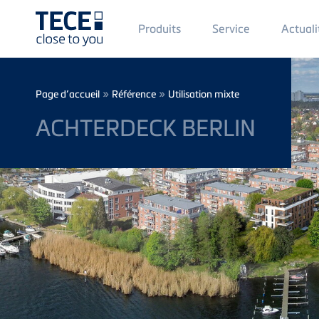
Main
Produits
Service
Actuali
Menü
1
Skip to main content
Breadcrumb
»
»
Page d’accueil
Référence
Utilisation mixte
ACHTERDECK BERLIN