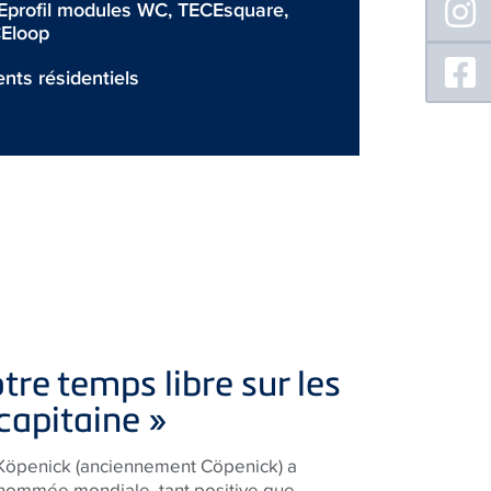
Eprofil modules WC
,
TECEsquare
,
Eloop
nts résidentiels
tre temps libre sur les
capitaine »
 Köpenick (anciennement Cöpenick) a
nommée mondiale, tant positive que