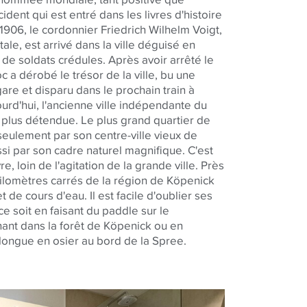
cident qui est entré dans les livres d'histoire
n 1906, le cordonnier Friedrich Wilhelm Voigt,
ale, est arrivé dans la ville déguisé en
de soldats crédules. Après avoir arrêté le
c a dérobé le trésor de la ville, bu une
gare et disparu dans le prochain train à
ourd'hui, l'ancienne ville indépendante du
lus détendue. Le plus grand quartier de
seulement par son centre-ville vieux de
ssi par son cadre naturel magnifique. C'est
vre, loin de l'agitation de la grande ville. Près
ilomètres carrés de la région de Köpenick
t de cours d'eau. Il est facile d'oublier ses
ce soit en faisant du paddle sur le
nt dans la forêt de Köpenick ou en
 longue en osier au bord de la Spree.