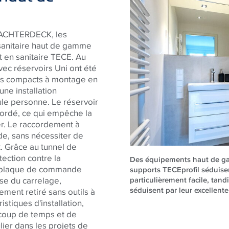
d'ACHTERDECK, les
sanitaire haut de gamme
 en sanitaire
TECE
. Au
avec réservoirs Uni ont été
ents compacts à montage en
ne installation
ule personne. Le réservoir
cordé, ce qui empêche la
er. Le raccordement à
ide, sans nécessiter de
x. Grâce au tunnel de
ection contre la
Des équipements haut de gam
le plaque de commande
supports TECEprofil séduisent
ose du carrelage,
particulièrement facile, ta
séduisent par leur excellente 
ment retiré sans outils à
istiques d'installation,
coup de temps et de
lier dans les projets de