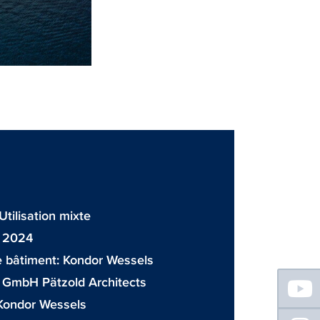
Utilisation mixte
: 2024
e bâtiment:
Kondor Wessels
Floating
 GmbH Pätzold Architects
Sidebar
Kondor Wessels