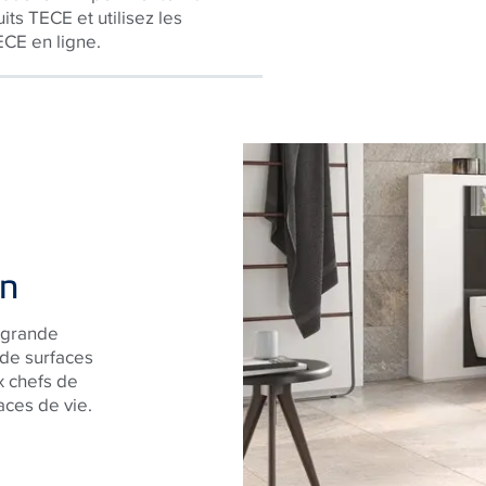
its TECE et utilisez les
ECE en ligne.
on
 grande
 de surfaces
x chefs de
paces de vie.