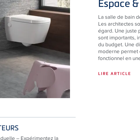
Espace &
La salle de bain d
Les architectes s
égard. Une juste p
sont importants, 
du budget. Une dis
moderne permet de
fonctionnel en un
LIRE ARTICLE
TEURS
iduelle – Expérimentez la