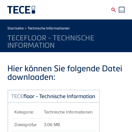
Direkt zum Inhalt
Breadcrumb
»
Startseite
Technische Informationen
TECEFLOOR - TECHNISCHE
INFORMATION
Hier können Sie folgende Datei
downloaden:
TECE
floor - Technische Information
Kategorie:
Technische Informationen
Dateigröße:
3.06 MB