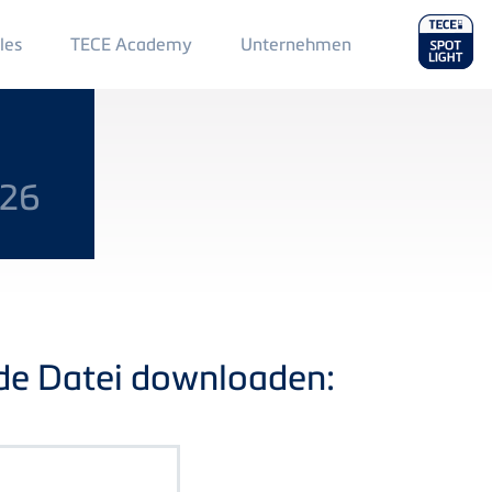
Main
les
TECE Academy
Unternehmen
Menu
2
026
nde Datei downloaden: