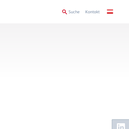
Secondary
Suche
Kontakt
Menu
Floating
Sidebar