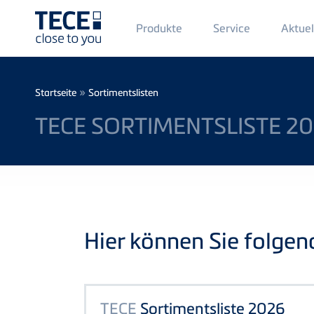
Main
Produkte
Service
Aktuel
Menü
1
Direkt zum Inhalt
Breadcrumb
»
Startseite
Sortimentslisten
TECE SORTIMENTSLISTE 2
Hier können Sie folge
TECE
Sortimentsliste 2026