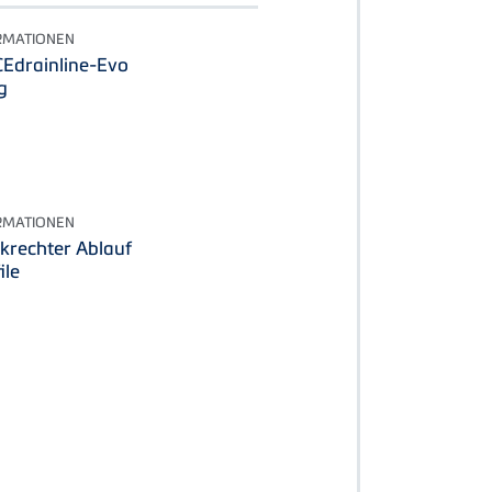
RMATIONEN
CEdrainline-Evo
g
RMATIONEN
krechter Ablauf
ile