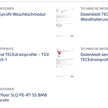
MATIONEN
TECHNISCHE INFO
Eprofil Waschtischmodul
Datenblatt TE
Wandhalterun
TIFIKATE
TECHNISCHE INFO
nd TECEdrainprofile – TÜV
Datenblatt sen
53-1
TECEdrainprof
MATIONEN
Efloor SLQ PE-RT 5S BMB
srohr