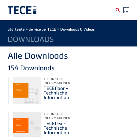
Direkt zum Inhalt
Breadcrumb
»
»
Startseite
Service bei TECE
Downloads & Videos
DOWNLOADS
Alle Downloads
154
Downloads
TECHNISCHE
INFORMATIONEN
TECEfloor -
Technische
Information
TECHNISCHE
INFORMATIONEN
TECEflex -
Technische
Information