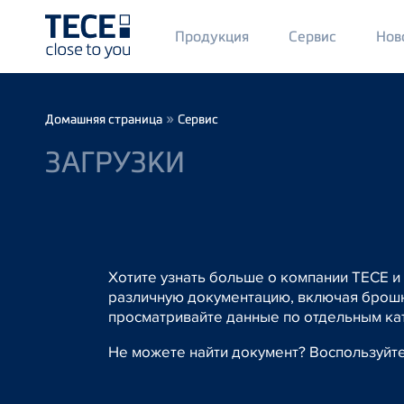
Main
Продукция
Сервис
Нов
Menü
1
Skip to main content
Breadcrumb
»
Домашняя страница
Сервис
ЗАГРУЗКИ
Хотите узнать больше о компании TECE и
различную документацию, включая брошю
просматривайте данные по отдельным ка
Не можете найти документ? Воспользуйт