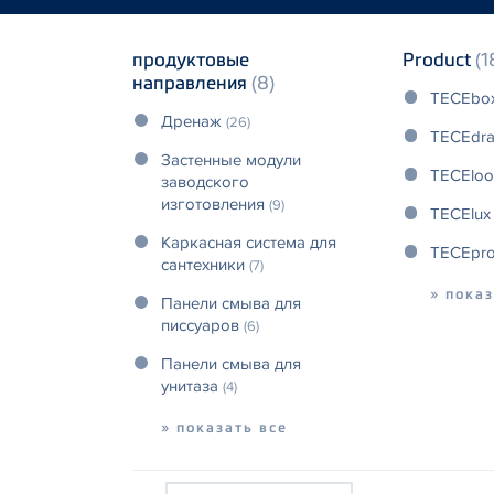
продуктовые
Product
(1
направления
(8)
TECEbo
Дренаж
(26)
TECEdra
Застенные модули
TECElo
заводского
изготовления
(9)
TECElux
Каркасная система для
TECEprof
сантехники
(7)
» показ
Панели смыва для
писсуаров
(6)
Панели смыва для
унитаза
(4)
» показать все