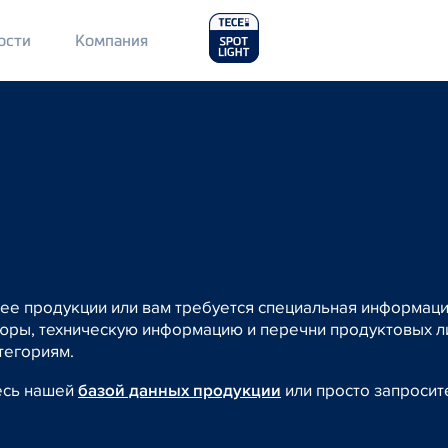
Main
ости
Компания
Menu
2
 ее продукции или вам требуется специальная информац
ры, техническую информацию и перечни продуктовых ли
тегориям.
есь нашей
базой данных продукции
или просто запроси