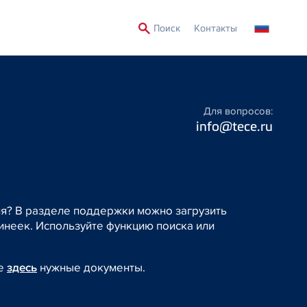
Secondary
Поиск
Контакты
Menu
Для вопросов:
info@tece.ru
ия? В разделе поддержки можно загрузить
неек. Используйте функцию поиска или
те
здесь
нужные документы.