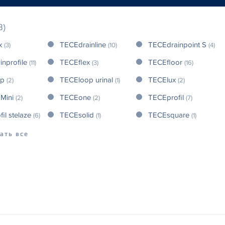
8)
x
TECEdrainline
TECEdrainpoint S
(3)
(10)
(4)
inprofile
TECEflex
TECEfloor
(11)
(3)
(16)
op
TECEloop urinal
TECElux
(2)
(1)
(2)
 Mini
TECEone
TECEprofil
(2)
(2)
(7)
il stelaze
TECEsolid
TECEsquare
(6)
(1)
(1)
ать все