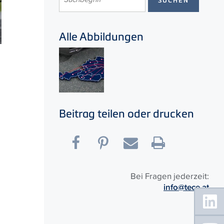
Alle Abbildungen
Beitrag teilen oder drucken
Bei Fragen jederzeit:
info@tece.at
Floating
Sidebar