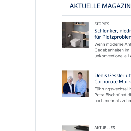
AKTUELLE MAGAZIN
STORIES
Schlanker, nied
für Platzproble
Wenn moderne Anfo
Gegebenheiten im B
unkonventionelle L
Denis Gessler ü
Corporate Mark
Führungswechsel i
Petra Bischof hat d
nach mehr als zehn 
AKTUELLES