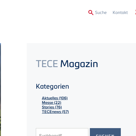
Secon
Suche
Kontakt
Menu
TECE
Magazin
Kategorien
Aktuelles (106)
Messe (22)
Stories (76)
TECEnews (57)