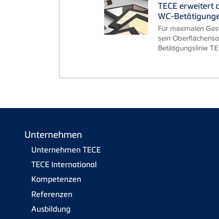
TECE erweitert 
WC-Betätigung
Für maximalen Ges
sein Oberflächenso
Betätigungslinie T
Unternehmen
Unternehmen TECE
TECE International
Kompetenzen
Referenzen
Ausbildung