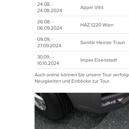
24.08. -
Appel Vitis
24.08.2024
26.08. -
HAZ 1220 Wien
06.09.2024
09.09. -
Sanitär Heinze Traun
27.09.2024
30.09. -
Impex Eisenstadt
10.10.2024
Auch online können Sie unsere Tour verfolg
Neuigkeiten und Einblicke zur Tour.