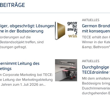
BEITRÄGE
AKTUELLES
riger, abgeschrägt: Lösungen
German Brand
me in der Badsanierung
mit konseque
rderungen auf die
TECE erhält den
estandsobjekt treffen, sind
Winner in der Kat
ösungen gefragt.
&amp; Bathroom
AKTUELLES
bernimmt Leitung des
Durchgängige 
etings
TECEdrainline 
m Corporate Marketing bei TECE:
Mit dem anhalten
ie Leitung der Marketingabteilung
Baddesigns bring
Jahren zum 1. Juli 2026 an...
Duschrinnenvarian
durchgehenden B