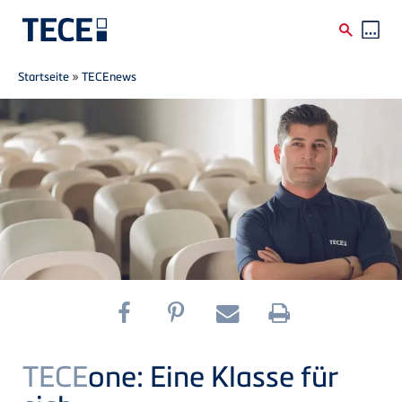
Breadcrumb
Direkt zum Inhalt
Startseite
»
TECEnews
TECE
one: Eine Klasse für