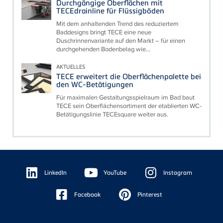
Durchgängige Oberflächen mit
TECEdrainline für Flüssigböden
Mit dem anhaltenden Trend des reduziertem
Baddesigns bringt TECE eine neue
Duschrinnenvariante auf den Markt – für einen
durchgehenden Bodenbelag wie...
AKTUELLES
TECE erweitert die Oberflächenpalette bei
den WC-Betätigungen
Für maximalen Gestaltungsspielraum im Bad baut
TECE sein Oberflächensortiment der etablierten WC-
Betätigungslinie TECEsquare weiter aus.
Floating
Sidebar
LinkedIn
YouTube
Instagram
Facebook
Pinterest