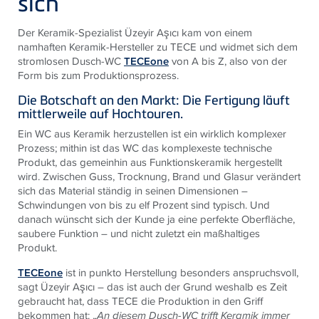
sich
Der Keramik-Spezialist Üzeyir Aşıcı kam von einem
namhaften Keramik-Hersteller zu TECE und widmet sich dem
stromlosen Dusch-WC
TECEone
von A bis Z, also von der
Form bis zum Produktionsprozess.
Die Botschaft an den Markt: Die Fertigung läuft
mittlerweile auf Hochtouren.
Ein WC aus Keramik herzustellen ist ein wirklich komplexer
Prozess; mithin ist das WC das komplexeste technische
Produkt, das gemeinhin aus Funktionskeramik hergestellt
wird. Zwischen Guss, Trocknung, Brand und Glasur verändert
sich das Material ständig in seinen Dimensionen –
Schwindungen von bis zu elf Prozent sind typisch. Und
danach wünscht sich der Kunde ja eine perfekte Oberfläche,
saubere Funktion – und nicht zuletzt ein maßhaltiges
Produkt.
TECEone
ist in punkto Herstellung besonders anspruchsvoll,
sagt Üzeyir Aşıcı – das ist auch der Grund weshalb es Zeit
gebraucht hat, dass TECE die Produktion in den Griff
bekommen hat: „
An diesem Dusch-WC trifft Keramik immer