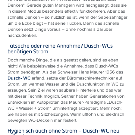
Denken“. Gerade guten Managern wird nachgesagt, dass sie
in diesem Modus besonders effektiv funktionieren. Aber das
schnelle Denken – so nützlich es ist, wenn der Säbelzahntiger
um die Ecke biegt – hat seine Tücken. Denn das schnelle
Denken setzt Dinge voraus – ohne nochmals darüber
nachzudenken.
Tatsache oder reine Annahme? Dusch-WCs
benötigen Strom
Doch manche Dinge, die als gesetzt gelten, sind es eben
nicht! Wie beispielsweise die Annahme, dass Dusch-WCs
Strom benötigen. Als der Schweizer Hans Maurer 1956 das
Dusch- WC
erfand, setzte der Büromaschinentechniker auf
Strom, um warmes Wasser und die Duschfunktion im WC zu
erzeugen. Sein Ziel waren saubere Hinterteile und das war
mit dieser Technik möglich. Seither haben Generationen von
Entwicklern im Autopiloten das Maurer-Paradigma „Dusch-
WC = Wasser + Strom“ unhinterfragt akzeptiert. Mehr noch:
Sie haben es mit Sitzheizungen, Warmluftföhn und elektrisch
bewegten WC-Deckeln manifestiert.
Hygienisch auch ohne Strom – Dusch-WC neu