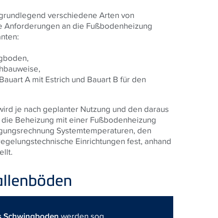
i grundlegend verschiedene Arten von
che Anforderungen an die Fußbodenheizung
anten:
ngboden,
chbauweise,
Bauart A mit Estrich und Bauart B für den
ird je nach geplanter Nutzung und den daraus
l die Beheizung mit einer Fußbodenheizung
slegungsrechnung Systemtemperaturen, den
regelungstechnische Einrichtungen fest, anhand
llt.
allenböden
ls Schwingboden
werden sog.