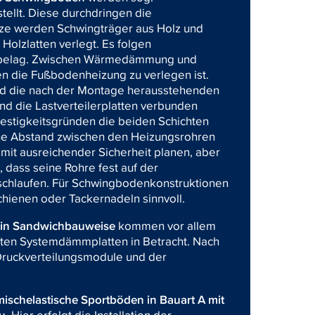
tellt. Diese durchdringen die
e werden Schwingträger aus Holz und
Holzlatten verlegt. Es folgen
erbelag. Zwischen Wärmedämmung und
en die Fußbodenheizung zu verlegen ist.
nd die nach der Montage herausstehenden
d die Lastverteilerplatten verbunden
stigkeitsgründen die beiden Schichten
che Abstand zwischen den Heizungsrohren
 mit ausreichender Sicherheit planen, aber
 dass seine Rohre fest auf der
schlaufen. Für Schwingbodenkonstruktionen
chienen oder Tackernadeln sinnvoll.
n in Sandwichbauweise
kommen vor allem
en Systemdämmplatten in Betracht. Nach
 Druckverteilungsmodule und der
ischelastische Sportböden in Bauart A mit
au
. Hier erfolgt die Installation der