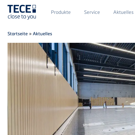
Main
Produkte
Service
Aktuelles
Menü
1
Direkt zum Inhalt
Breadcrumb
Startseite
»
Aktuelles