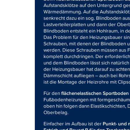
Aufstandsklötze auf den Untergrund ges
Wärmedämmung. Auf die Aufstandsklötz
senkrecht dazu ein sog. Blindboden aus 
Lastverteilerplatten und dann der Ob
Blindboden entsteht ein Hohlraum, in d
Das Problem für den Heizungsbauer si
Schrauben, mit denen der Blindboden un
werden. Diese Schrauben müssen aus Fe
komplett durchdringen. Der erforderli
und dem Blindboden lässt sich natürlich
der Heizungsbauer hat darauf zu achten,
Dämmschicht aufliegen – auch bei Rohr
ist die Montage der Heizrohre mit Clips
Für den
flächenelastischen Sportbode
Fußbodenheizungen mit formgeschäumt
oben hin folgen dann Elastikschichten,
Oberbelag.
Einfacher im Aufbau ist der
Punkt- und m
Estrich und Bauart B für den Trockenb