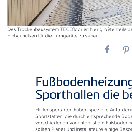
Das Trockenbausystem
TECE
floor ist hier größtenteils
Einbauhülsen für die Turngeräte zu sehen.
Fußbodenheizung
Sporthallen die 
Hallensportarten haben spezielle Anforder
Sportstätten, die durch entsprechende Bode
verschiedenen Varianten ist die Fußbodenhe
sollten Planer und Installateure einige Bes