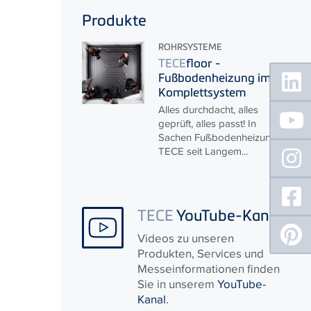
Produkte
ROHRSYSTEME
TECE
floor -
Floating
Fußbodenheizung im
Sidebar
Komplettsystem
Alles durchdacht, alles
geprüft, alles passt! In
Sachen Fußbodenheizung ist
TECE
seit Langem...
TECE
YouTube-Kanal
Videos zu unseren
Produkten, Services und
Messeinformationen finden
Sie in unserem
YouTube-
Kanal
.