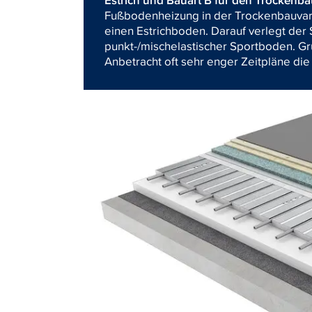
Fußbodenheizung in der Trockenbauvaria
einen Estrichboden. Darauf verlegt de
punkt-/mischelastischer Sportboden. Gru
Anbetracht oft sehr enger Zeitpläne die