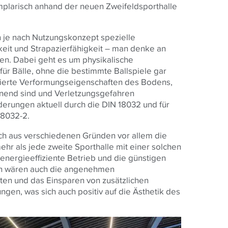
mplarisch anhand der neuen Zweifeldsporthalle
 je nach Nutzungskonzept spezielle
keit und Strapazierfähigkeit – man denke an
en. Dabei geht es um physikalische
ür Bälle, ohne die bestimmte Ballspiele gar
finierte Verformungseigenschaften des Bodens,
onend sind und Verletzungsgefahren
derungen aktuell durch die DIN 18032 und für
18032-2.
ch aus verschiedenen Gründen vor allem die
r als jede zweite Sporthalle mit einer solchen
 energieeffiziente Betrieb und die günstigen
nen wären auch die angenehmen
en und das Einsparen von zusätzlichen
gen, was sich auch positiv auf die Ästhetik des