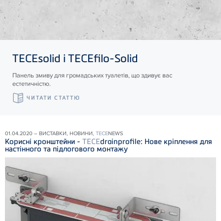
TECE
solid і
TECE
filo-Solid
Панель змиву для громадських туалетів, що здивує вас
естетичністю.
ЧИТАТИ СТАТТЮ
01.04.2020 – ВИСТАВКИ, НОВИНИ,
TECE
NEWS
Корисні кронштейни -
TECE
drainprofile: Нове кріплення для
настінного та підлогового монтажу