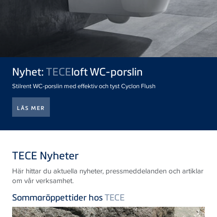
Nyhet:
TECE
loft WC-porslin
Stilrent WC-porslin med effektiv och tyst Cyclon Flush
LÄS MER
TECE Nyheter
Här hittar du aktuella nyheter, pressmeddelanden och artiklar
om vår verksamhet.
Sommaröppettider hos
TECE