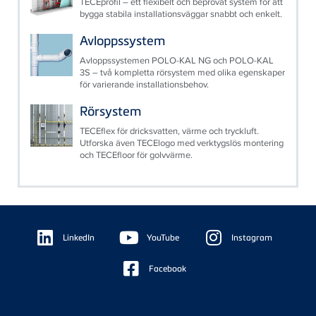
TECEprofil – ett flexibelt och beprövat system för att
bygga stabila installationsväggar snabbt och enkelt.
Avloppssystem
Avloppssystemen POLO-KAL NG och POLO-KAL
3S – två kompletta rörsystem med olika egenskaper
för varierande installationsbehov.
Rörsystem
TECEflex för dricksvatten, värme och tryckluft.
Utforska även TECElogo med verktygslös montering
och TECEfloor för golvvärme.
Floating
Sidebar
LinkedIn
YouTube
Instagram
Facebook