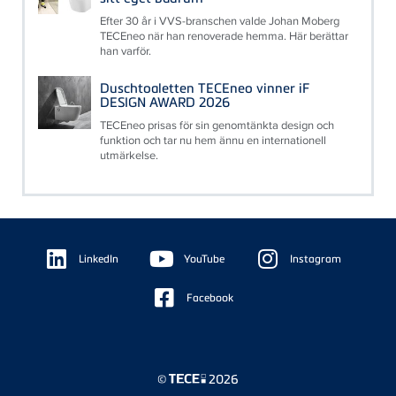
Efter 30 år i VVS-branschen valde Johan Moberg
TECEneo när han renoverade hemma. Här berättar
han varför.
Duschtoaletten TECEneo vinner iF
DESIGN AWARD 2026
TECEneo prisas för sin genomtänkta design och
funktion och tar nu hem ännu en internationell
utmärkelse.
Floating
Sidebar
LinkedIn
YouTube
Instagram
Facebook
©
2026