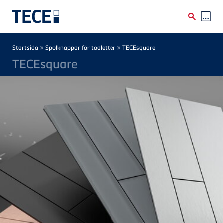
Skip to main content
Breadcrumb
»
»
Startsida
Spolknappar för toaletter
TECEsquare
TECEsquare