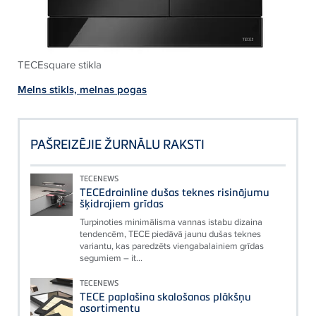
TECEsquare stikla
Melns stikls, melnas pogas
PAŠREIZĒJIE ŽURNĀLU RAKSTI
TECENEWS
TECEdrainline dušas teknes risinājumu
šķidrajiem grīdas
Turpinoties minimālisma vannas istabu dizaina
tendencēm, TECE piedāvā jaunu dušas teknes
variantu, kas paredzēts viengabalainiem grīdas
segumiem – it...
TECENEWS
TECE paplašina skalošanas plākšņu
asortimentu