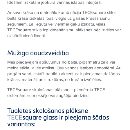
Ideālam izskatam jebkurā vannas istabas interjērā.
Ar savu krāsu un materiālu kombināciju TECEsquare stikls
baltā krāsā izskatās īpaši viegls uz gaišas krāsas sienu
segumiem. Lai iegūtu vēl vienmērīgāku izskatu, visas
TECEsquare stikla izpildmehānismu plāksnes pēc izvēles var
uzstādīt vienā līmenī.
Mūžīga daudzveidība
Mēs piedāvājam apšuvumus no balta, piparmētru zaļa vai
melna stikla, lai tie atbilstu jūsu vannas istabas atmosfērai. Ar
pogām varat iestatīt papildu akcentus: ir pieejamas dažādas
krāsas, materiāli un struktūras, no kurām izvēlēties.
TECEsquare skalošanas plāksne ir piemērota TECE
cisternām ar priekšējo vai augšējo piedziņu.
Tualetes skalošanas plāksne
TECE
square glass ir pieejama šādos
variantos: