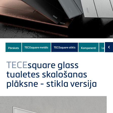
Subnavigation
‹
TECEsquare metāls
TECEsquare stikls
Pārskats
Komponenti
Lejupiel
of
current
TECE
square glass
Product
tualetes skalošanas
plāksne - stikla versija