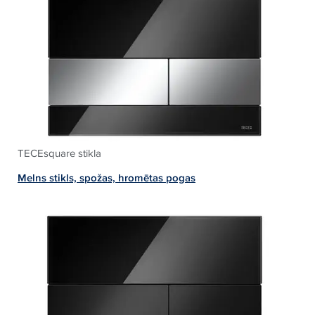
TECEsquare stikla
Melns stikls, spožas, hromētas pogas