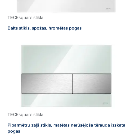
TECEsquare stikla
Balts stikls, spožas, hromētas pogas
TECEsquare stikla
Piparmētru zaļš stikls, matētas nerūsējoša tērauda izskata
pogas