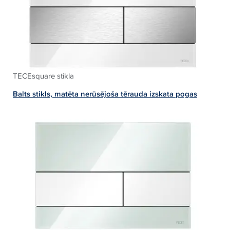
TECEsquare stikla
Balts stikls, matēta nerūsējoša tērauda izskata pogas