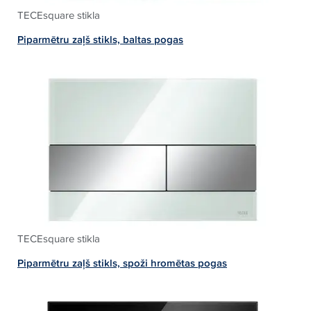
TECEsquare stikla
Piparmētru zaļš stikls, baltas pogas
TECEsquare stikla
Piparmētru zaļš stikls, spoži hromētas pogas