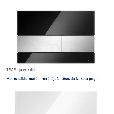
TECEsquare stikla
Melns stikls, matēta nerūsējoša tērauda izskata pogas