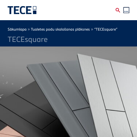
Skip to main content
Breadcrumb
»
»
Sākumlapa
Tualetes podu skalošanas plāksnes
“TECEsquare”
TECEsquare