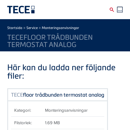
Skip to main content
Breadcrumb
»
»
Startsida
Service
Monteringsanvisningar
TECEFLOOR TRÅDBUNDEN
TERMOSTAT ANALOG
Här kan du ladda ner följande
filer:
TECE
floor trådbunden termostat analog
Kategori:
Monteringsanvisningar
Filstorlek:
1.69 MB