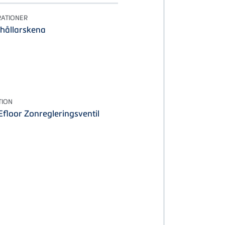
ATIONER
rhållarskena
TION
floor Zonregleringsventil