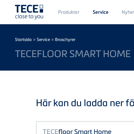
Main
Produkter
Nyhe
Service
Menü
1
Skip to main content
Breadcrumb
»
»
Startsida
Service
Broschyrer
TECEFLOOR SMART HOME
Här kan du ladda ner föl
TECE
floor Smart Home