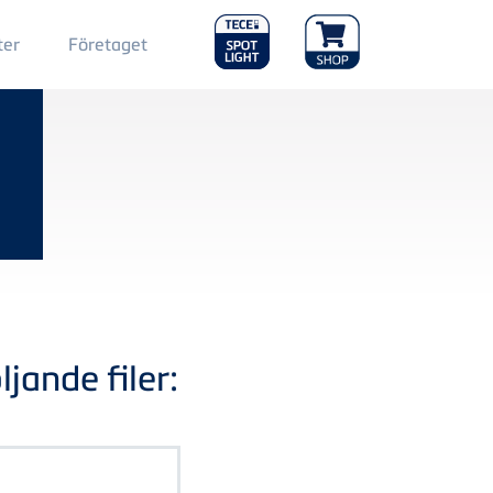
Main
ter
Företaget
Menu
2
jande filer: