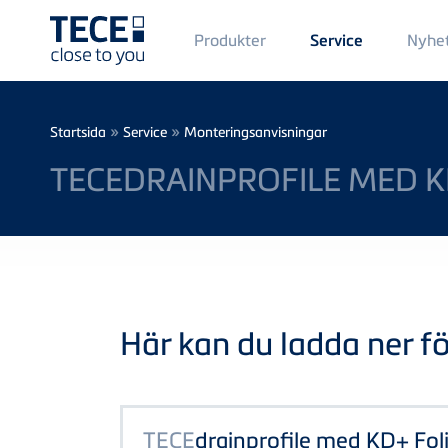
Main
Produkter
Nyhe
Service
Menü
1
Skip to main content
Breadcrumb
»
»
Startsida
Service
Monteringsanvisningar
TECEDRAINPROFILE MED K
Här kan du ladda ner föl
TECE
drainprofile med KD+ Fo