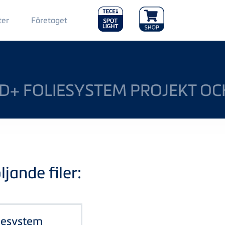
Main
ter
Företaget
Menu
2
D+ FOLIESYSTEM PROJEKT OC
jande filer:
liesystem