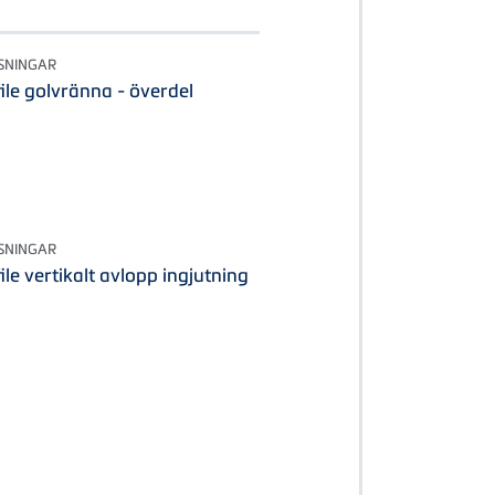
SNINGAR
le golvränna - överdel
SNINGAR
le vertikalt avlopp ingjutning