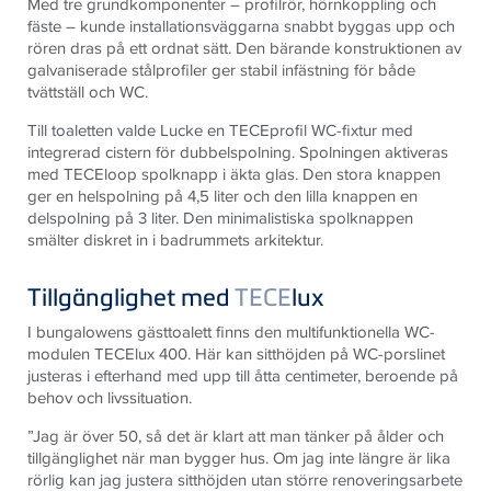
Med tre grundkomponenter – profilrör, hörnkoppling och
fäste – kunde installationsväggarna snabbt byggas upp och
rören dras på ett ordnat sätt. Den bärande konstruktionen av
galvaniserade stålprofiler ger stabil infästning för både
tvättställ och WC.
Till toaletten valde Lucke en TECEprofil WC-fixtur med
integrerad cistern för dubbelspolning. Spolningen aktiveras
med TECEloop spolknapp i äkta glas. Den stora knappen
ger en helspolning på 4,5 liter och den lilla knappen en
delspolning på 3 liter. Den minimalistiska spolknappen
smälter diskret in i badrummets arkitektur.
Tillgänglighet med
TECE
lux
I bungalowens gästtoalett finns den multifunktionella WC-
modulen TECElux 400. Här kan sitthöjden på WC-porslinet
justeras i efterhand med upp till åtta centimeter, beroende på
behov och livssituation.
”Jag är över 50, så det är klart att man tänker på ålder och
tillgänglighet när man bygger hus. Om jag inte längre är lika
rörlig kan jag justera sitthöjden utan större renoveringsarbete