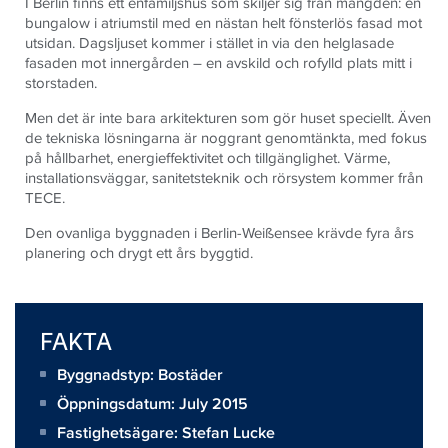
I Berlin finns ett enfamiljshus som skiljer sig från mängden: en
bungalow i atriumstil med en nästan helt fönsterlös fasad mot
utsidan. Dagsljuset kommer i stället in via den helglasade
fasaden mot innergården – en avskild och rofylld plats mitt i
storstaden.
Men det är inte bara arkitekturen som gör huset speciellt. Även
de tekniska lösningarna är noggrant genomtänkta, med fokus
på hållbarhet, energieffektivitet och tillgänglighet. Värme,
installationsväggar, sanitetsteknik och rörsystem kommer från
TECE.
Den ovanliga byggnaden i Berlin-Weißensee krävde fyra års
planering och drygt ett års byggtid.
FAKTA
Byggnadstyp: Bostäder
Öppningsdatum: July 2015
Fastighetsägare:
Stefan Lucke