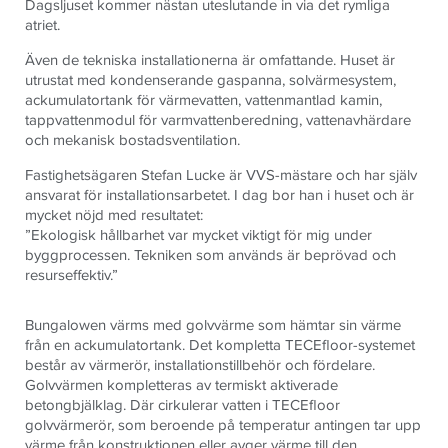
Dagsljuset kommer nästan uteslutande in via det rymliga
atriet.
Även de tekniska installationerna är omfattande. Huset är
utrustat med kondenserande gaspanna, solvärmesystem,
ackumulatortank för värmevatten, vattenmantlad kamin,
tappvattenmodul för varmvattenberedning, vattenavhärdare
och mekanisk bostadsventilation.
Fastighetsägaren Stefan Lucke är VVS-mästare och har själv
ansvarat för installationsarbetet. I dag bor han i huset och är
mycket nöjd med resultatet:
”Ekologisk hållbarhet var mycket viktigt för mig under
byggprocessen. Tekniken som används är beprövad och
resurseffektiv.”
Bungalowen värms med golvvärme som hämtar sin värme
från en ackumulatortank. Det kompletta TECEfloor-systemet
består av värmerör, installationstillbehör och fördelare.
Golvvärmen kompletteras av termiskt aktiverade
betongbjälklag. Där cirkulerar vatten i TECEfloor
golvvärmerör, som beroende på temperatur antingen tar upp
värme från konstruktionen eller avger värme till den.