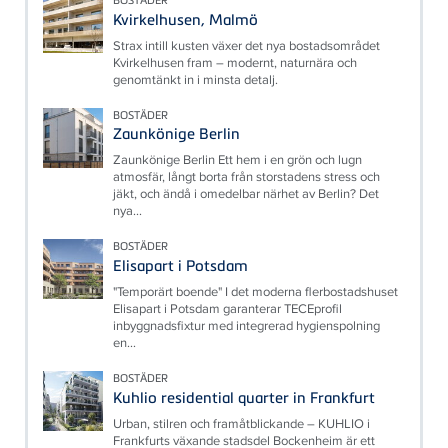
Kvirkelhusen, Malmö
Strax intill kusten växer det nya bostadsområdet
Kvirkelhusen fram – modernt, naturnära och
genomtänkt in i minsta detalj.
BOSTÄDER
Zaunkönige Berlin
Zaunkönige Berlin Ett hem i en grön och lugn
atmosfär, långt borta från storstadens stress och
jäkt, och ändå i omedelbar närhet av Berlin? Det
nya...
BOSTÄDER
Elisapart i Potsdam
"Temporärt boende" I det moderna flerbostadshuset
Elisapart i Potsdam garanterar TECEprofil
inbyggnadsfixtur med integrerad hygienspolning
en...
BOSTÄDER
Kuhlio residential quarter in Frankfurt
Urban, stilren och framåtblickande – KUHLIO i
Frankfurts växande stadsdel Bockenheim är ett