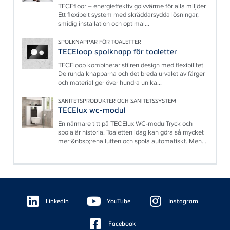
TECEfloor – energieffektiv golvvärme för alla miljöer.
Ett flexibelt system med skräddarsydda lösningar,
smidig installation och optimal...
SPOLKNAPPAR FÖR TOALETTER
TECEloop spolknapp för toaletter
TECEloop kombinerar stilren design med flexibilitet.
De runda knapparna och det breda urvalet av färger
och material ger över hundra unika...
SANITETSPRODUKTER OCH SANITETSSYSTEM
TECElux wc-modul
En närmare titt på TECElux WC-modulTryck och
spola är historia. Toaletten idag kan göra så mycket
mer:&nbsp;rena luften och spola automatiskt. Men...
Floating
Sidebar
LinkedIn
YouTube
Instagram
Facebook