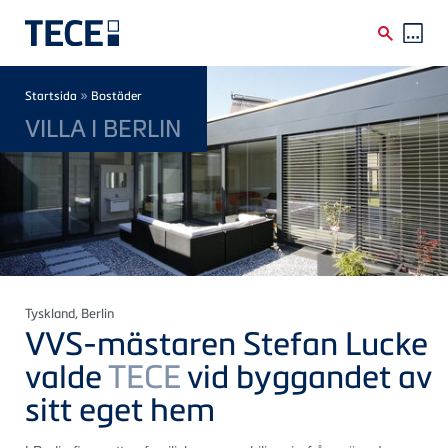
Skip to main content
Breadcrumb
»
Startsida
Bostäder
VILLA I BERLIN
Tyskland
, Berlin
VVS-mästaren Stefan Lucke
valde
TECE
vid byggandet av
sitt eget hem