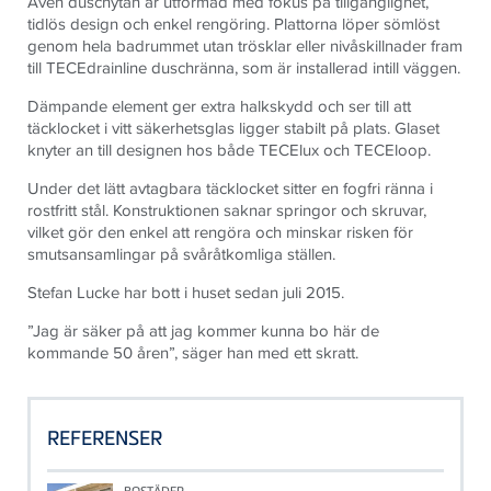
Även duschytan är utformad med fokus på tillgänglighet,
tidlös design och enkel rengöring. Plattorna löper sömlöst
genom hela badrummet utan trösklar eller nivåskillnader fram
till TECEdrainline duschränna, som är installerad intill väggen.
Dämpande element ger extra halkskydd och ser till att
täcklocket i vitt säkerhetsglas ligger stabilt på plats. Glaset
knyter an till designen hos både TECElux och TECEloop.
Under det lätt avtagbara täcklocket sitter en fogfri ränna i
rostfritt stål. Konstruktionen saknar springor och skruvar,
vilket gör den enkel att rengöra och minskar risken för
smutsansamlingar på svåråtkomliga ställen.
Stefan Lucke har bott i huset sedan juli 2015.
”Jag är säker på att jag kommer kunna bo här de
kommande 50 åren”, säger han med ett skratt.
REFERENSER
BOSTÄDER