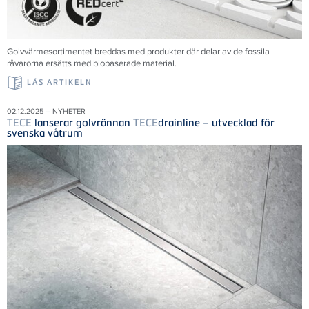
Golvvärmesortimentet breddas med produkter där delar av de fossila
råvarorna ersätts med biobaserade material.
LÄS ARTIKELN
02.12.2025 – NYHETER
TECE
lanserar golvrännan
TECE
drainline – utvecklad för
svenska våtrum