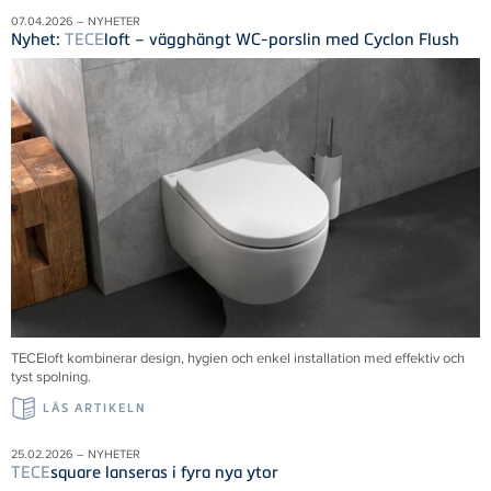
07.04.2026 – NYHETER
Nyhet:
TECE
loft – vägghängt WC-porslin med Cyclon Flush
TECE
loft kombinerar design, hygien och enkel installation med effektiv och
tyst spolning.
LÄS ARTIKELN
25.02.2026 – NYHETER
TECE
square lanseras i fyra nya ytor