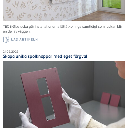
TECE Gipslucka gör installationerna lättåtkomliga samtidigt som luckan blir
en del av väggen.
LÄS ARTIKELN
21.05.2026 –
Skapa unika spolknappar med eget färgval