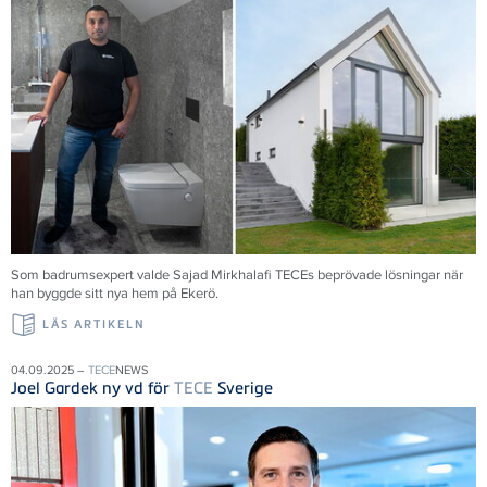
Som badrumsexpert valde Sajad Mirkhalafi TECEs beprövade lösningar när
han byggde sitt nya hem på Ekerö.
LÄS ARTIKELN
04.09.2025 –
TECE
NEWS
Joel Gardek ny vd för
TECE
Sverige