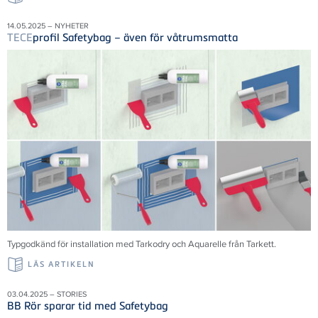
14.05.2025 – NYHETER
TECE
profil Safetybag – även för våtrumsmatta
Typgodkänd för installation med Tarkodry och Aquarelle från Tarkett.
LÄS ARTIKELN
03.04.2025 – STORIES
BB Rör sparar tid med Safetybag