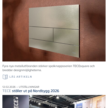
Fyra nya metallutföranden stärker spolknappsserien TECEsquare och
breddar designmöjligheterna.
LÄS ARTIKELN
12.02.2026 – UTSTÄLLNINGAR
TECE
ställer ut på Nordbygg 2026