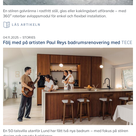
En stilren golvränna i rostfritt stål, glas eller kaklingsbart utförande – med
360° roterbar avloppsmodul för enkel och flexibel installation.
LÄS ARTIKELN
04.11.2025 – STORIES
Följ med på artisten Paul Reys badrumsrenovering med
TECE
En 50-talsvilla utanför Lund har fått två nya badrum – med fokus på stilren
design och smarta funktioner.