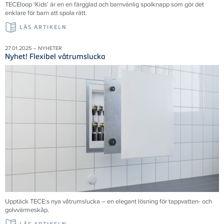
TECEloop 'Kids' är en en färgglad och barnvänlig spolknapp som gör det
enklare för barn att spola rätt.
LÄS ARTIKELN
27.01.2025 – NYHETER
Nyhet! Flexibel våtrumslucka
Upptäck TECE:s nya våtrumslucka – en elegant lösning för tappvatten- och
golvvärmeskåp.