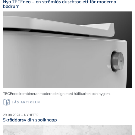
Nya
TECE
neo – en strömlös duschtoalett för moderna
badrum
TECE
neo kombinerar modern design med hållbarhet och hygien.
LÄS ARTIKELN
29.08.2024 – NYHETER
Skräddarsy din spolknapp