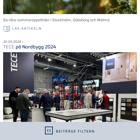
Se våra sommaröppettider i Stockholm, Göteborg och Malmö.
LÄS ARTIKELN
20.05.2024 –
TECE
på Nordbygg 2024
BEITRÄGE FILTERN
Tack till alla 35 000 besökare som bidrog till en framgångsrik mässa. Vi ser