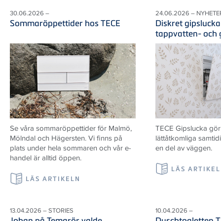
30.06.2026 –
24.06.2026 – NYHETE
Sommaröppettider hos TECE
Diskret gipslucka
tappvatten- och
Se våra sommaröppettider för Malmö,
TECE Gipslucka gör i
Mölndal och Hägersten. Vi finns på
lättåtkomliga samtid
plats under hela sommaren och vår e-
en del av väggen.
handel är alltid öppen.
LÄS ARTIKE
LÄS ARTIKELN
13.04.2026 – STORIES
10.04.2026 –
Johan på Temarör valde
Duschtoaletten 