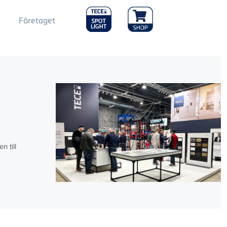
Main
Företaget
Menu
2
g
 till