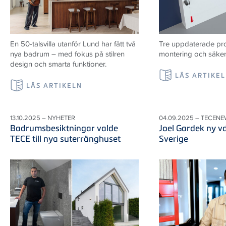
En 50-talsvilla utanför Lund har fått två
Tre uppdaterade prod
nya badrum – med fokus på stilren
montering och säker i
design och smarta funktioner.
LÄS ARTIKE
LÄS ARTIKELN
13.10.2025 – NYHETER
04.09.2025 – TECEN
Badrumsbesiktningar valde
Joel Gardek ny v
TECE till nya suterränghuset
Sverige