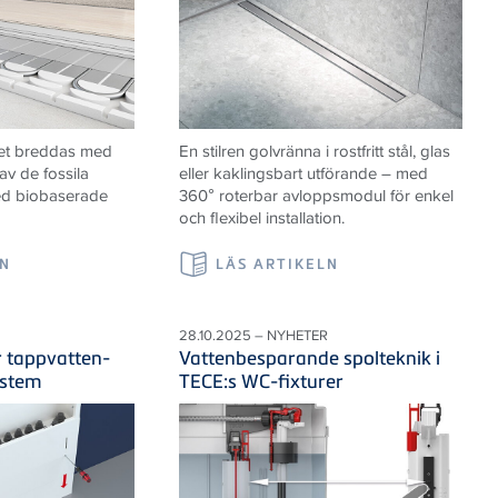
et breddas med
En stilren golvränna i rostfritt stål, glas
av de fossila
eller kaklingsbart utförande – med
ed biobaserade
360° roterbar avloppsmodul för enkel
och flexibel installation.
LN
LÄS ARTIKELN
28.10.2025 – NYHETER
r tappvatten-
Vattenbesparande spolteknik i
ystem
TECE:s WC-fixturer