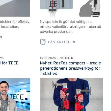
ukter för effektiv
Ny spolteknik gör det möjligt att
nstallation.
minska vattenförbrukningen – utan att
påverka prestandan.
LN
LÄS ARTIKELN
EWS
13.06.2025 – NYHETER
d för TECE
Nyhet: RazFaz compact – tredje
generationens pressverktyg för
TECEflex