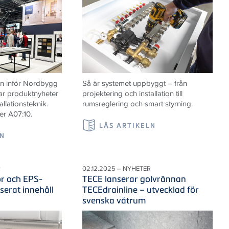
n inför Nordbygg
Så är systemet uppbyggt – från
ar produktnyheter
projektering och installation till
allationsteknik.
rumsreglering och smart styrning.
er A07:10.
LÄS ARTIKELN
LN
R
02.12.2025 – NYHETER
r och EPS-
TECE lanserar golvrännan
serat innehåll
TECEdrainline – utvecklad för
svenska våtrum