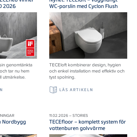
D 2026
WC-porslin med Cyclon Flush
 sin genomtänkta
TECEloft kombinerar design, hygien
 och tar nu hem
och enkel installation med effektiv och
ll utmärkelse.
tyst spolning.
LN
LÄS ARTIKELN
LNINGAR
11.02.2026 – STORIES
på Nordbygg
TECEfloor – komplett system för
vattenburen golvvärme