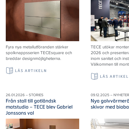
Fyra nya metallutföranden stärker
TECE utökar monter
spolknappsserien TECEsquare och
2026 och presenter
breddar designmöjligheterna.
inom sanitet och inst
Välkommen till mont
LÄS ARTIKELN
LÄS ARTIKE
26.01.2026 – STORIES
09.12.2025 – NYHETE
Från stall till gotländsk
Nya golvvärmerö
matstudio – TECE blev Gabriel
skivor med bioba
Jonssons val