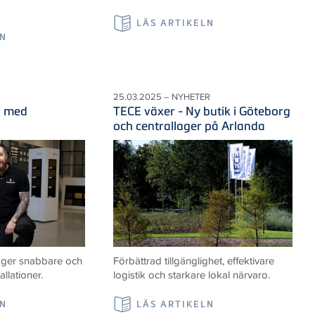
LÄS ARTIKELN
LN
25.03.2025 – NYHETER
d med
TECE växer - Ny butik i Göteborg
och centrallager på Arlanda
t ger snabbare och
Förbättrad tillgänglighet, effektivare
llationer.
logistik och starkare lokal närvaro.
LN
LÄS ARTIKELN