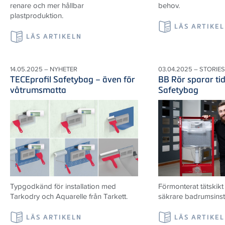
renare och mer hållbar
behov.
plastproduktion.
LÄS ARTIKE
LÄS ARTIKELN
14.05.2025 – NYHETER
03.04.2025 – STORIES
TECEprofil Safetybag – även för
BB Rör sparar ti
våtrumsmatta
Safetybag
Typgodkänd för installation med
Förmonterat tätskik
Tarkodry och Aquarelle från Tarkett.
säkrare badrumsinsta
LÄS ARTIKELN
LÄS ARTIKE