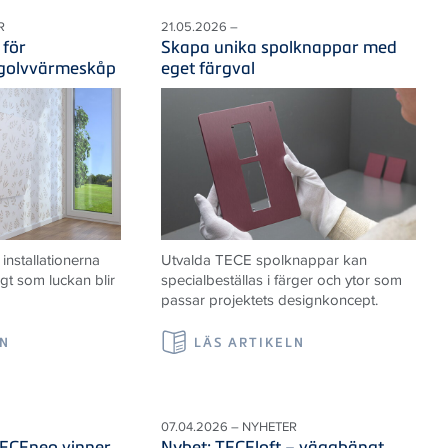
R
21.05.2026 –
 för
Skapa unika spolknappar med
 golvvärmeskåp
eget färgval
nstallationerna
Utvalda TECE spolknappar kan
igt som luckan blir
specialbeställas i färger och ytor som
passar projektets designkoncept.
LN
LÄS ARTIKELN
07.04.2026 – NYHETER
TECEneo vinner
Nyhet: TECEloft – vägghängt