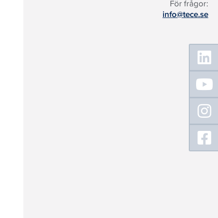
För frågor:
info@tece.se
Floating
Sidebar