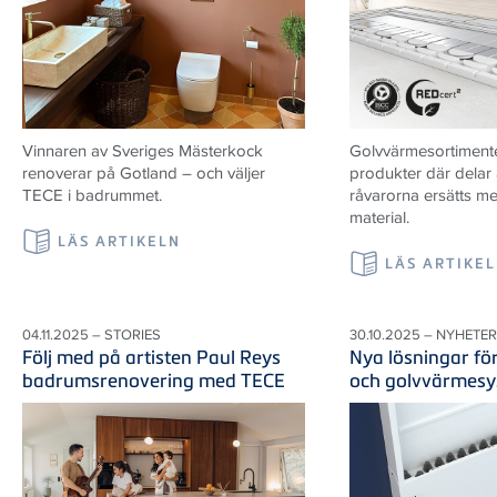
Vinnaren av Sveriges Mästerkock
Golvvärmesortiment
renoverar på Gotland – och väljer
produkter där delar 
TECE i badrummet.
råvarorna ersätts m
material.
LÄS ARTIKELN
LÄS ARTIKE
04.11.2025 – STORIES
30.10.2025 – NYHETER
Följ med på artisten Paul Reys
Nya lösningar fö
badrumsrenovering med TECE
och golvvärmes