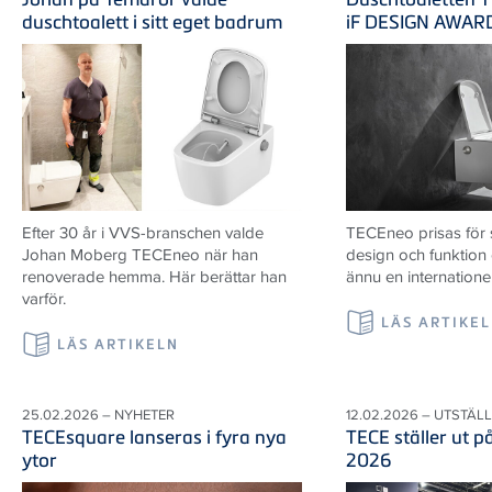
duschtoalett i sitt eget badrum
iF DESIGN AWAR
Efter 30 år i VVS-branschen valde
TECEneo prisas för
Johan Moberg TECEneo när han
design och funktion
renoverade hemma. Här berättar han
ännu en internatione
varför.
LÄS ARTIKE
LÄS ARTIKELN
25.02.2026 – NYHETER
12.02.2026 – UTSTÄL
TECEsquare lanseras i fyra nya
TECE ställer ut 
ytor
2026