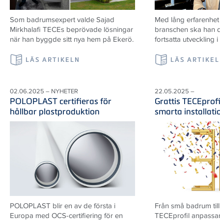
Som badrumsexpert valde Sajad
Med lång erfarenhet
Mirkhalafi TECEs beprövade lösningar
branschen ska han d
när han byggde sitt nya hem på Ekerö.
fortsatta utveckling i
LÄS ARTIKELN
LÄS ARTIKE
02.06.2025 – NYHETER
22.05.2025 –
POLOPLAST certifieras för
Grattis TECEprofi
hållbar plastproduktion
smarta installat
POLOPLAST blir en av de första i
Från små badrum till
Europa med OCS-certifiering för en
TECEprofil anpassar 