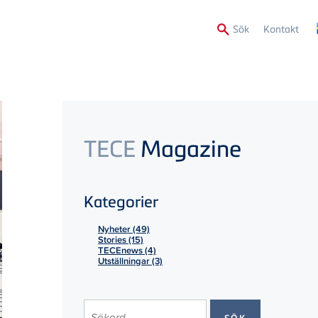
Secon
Sök
Kontakt
Menu
TECE
Magazine
Kategorier
Nyheter (49)
Stories (15)
TECEnews (4)
Utställningar (3)