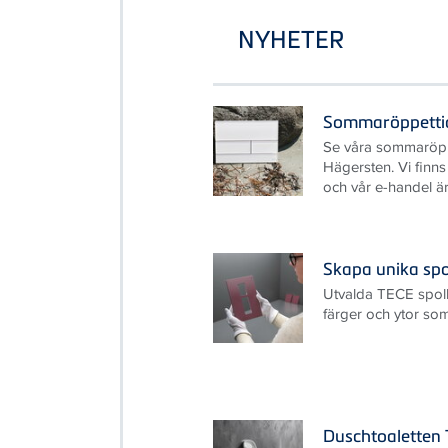
NYHETER
Sommaröppetti
Se våra sommaröpp
Hägersten. Vi finn
och vår e-handel är
Skapa unika sp
Utvalda TECE spolk
färger och ytor so
Duschtoaletten 