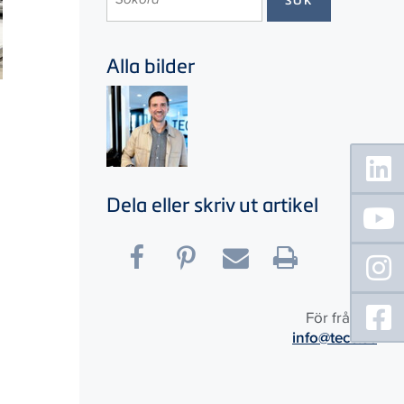
Alla bilder
Floating
Sidebar
Dela eller skriv ut artikel
För frågor:
info@tece.se