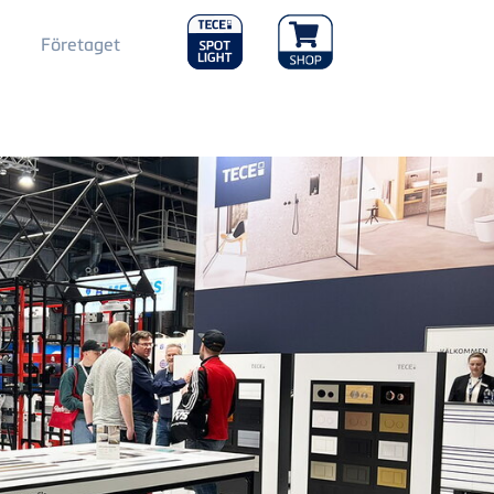
Main
Företaget
Menu
2