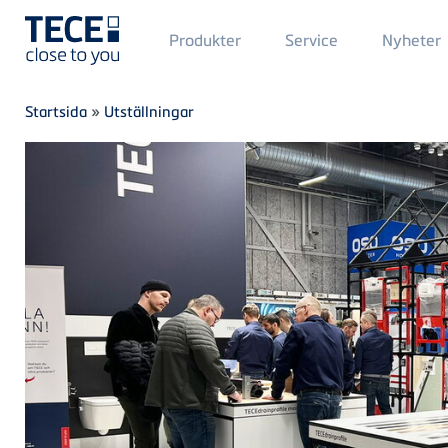
Main
Produkter
Service
Nyheter
Menü
1
Skip to main content
Breadcrumb
Startsida
»
Utställningar