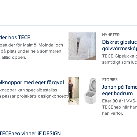
NYHETER
der hos TECE
Diskret gipslu
ettider för Malmö, Mölndal och
golvvärmeskå
s på plats under hela sommaren
TECE Gipslucka gö
 alltid öppen.
samtidigt som luc
STORIES
olknappar med eget färgval
Johan på Temar
nappar kan specialbeställas i
eget badrum
m passar projektets designkoncept.
Efter 30 år i VV
TECEneo när han
han varför.
TECEneo vinner iF DESIGN