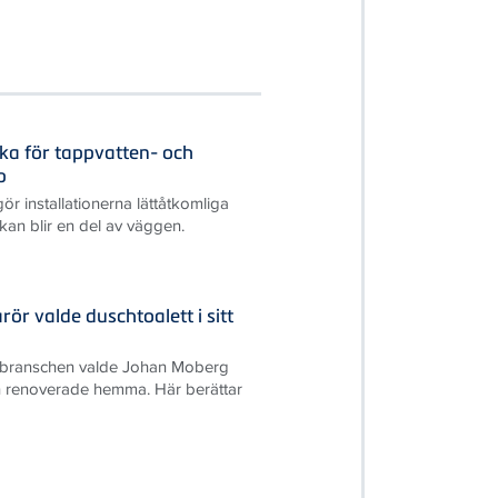
cka för tappvatten- och
p
r installationerna lättåtkomliga
kan blir en del av väggen.
ör valde duschtoalett i sitt
S-branschen valde Johan Moberg
 renoverade hemma. Här berättar