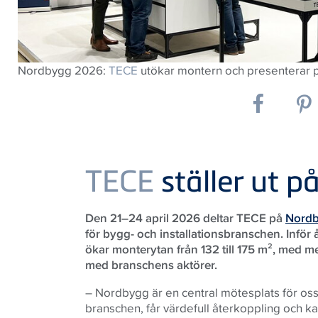
Nordbygg 2026:
TECE
utökar montern och presenterar pr
TECE
ställer ut 
Den 21–24 april 2026 deltar TECE på
Nord
för bygg- och installationsbranschen. Infö
ökar monterytan från 132 till 175 m², med 
med branschens aktörer.
– Nordbygg är en central mötesplats för os
branschen, får värdefull återkoppling och ka